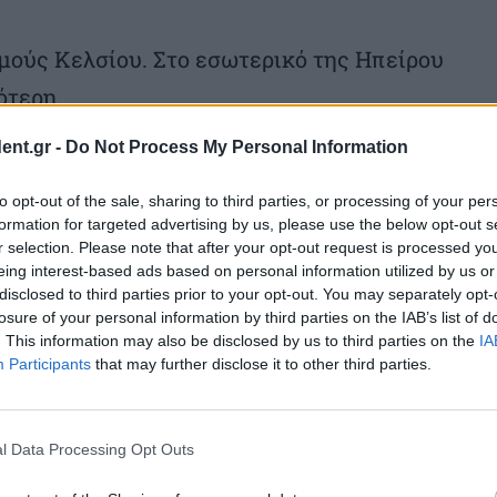
μούς Κελσίου. Στο εσωτερικό της Ηπείρου
ότερη.
ent.gr -
Do Not Process My Personal Information
Α, ΕΥΒΟΙΑ, ΑΝΑΤΟΛΙΚΗ ΠΕΛΟΠΟΝΝΗΣΟΣ
to opt-out of the sale, sharing to third parties, or processing of your per
formation for targeted advertising by us, please use the below opt-out s
εις.
r selection. Please note that after your opt-out request is processed y
eing interest-based ads based on personal information utilized by us or
3 με 5 και από το απόγευμα δυτικοί
disclosed to third parties prior to your opt-out. You may separately opt-
losure of your personal information by third parties on the IAB’s list of
.
. This information may also be disclosed by us to third parties on the
IA
Participants
that may further disclose it to other third parties.
μούς Κελσίου.
l Data Processing Opt Outs