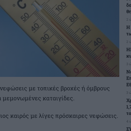
δ
θ
2 
Η
τ
2 
Η
κ
3 
Ν
Ε
Ε
 νεφώσεις με τοπικές βροχές ή όμβρους
3 
α μεμονωμένες καταιγίδες.
Χ
1,
τ
ιος καιρός με λίγες πρόσκαιρες νεφώσεις.
4 
Σ