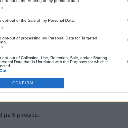
o opt-out of the Sharing of my personal data.
In
 πρόσκαιρες νεφώσεις.
o opt-out of the Sale of my Personal Data.
 με 5 και απο το βράδυ δυτικοί με την ίδια
In
to opt-out of processing my Personal Data for Targeted
ing.
In
 τοπικά στη βόρεια Κρήτη έως 28 βαθμούς
o opt-out of Collection, Use, Retention, Sale, and/or Sharing
ersonal Data that Is Unrelated with the Purposes for which it
lected.
Out
 – ΔΩΔΕΚΑΝΗΣΑ
CONFIRM
 πρόσκαιρες νεφώσεις.
3 με 5 μποφόρ.