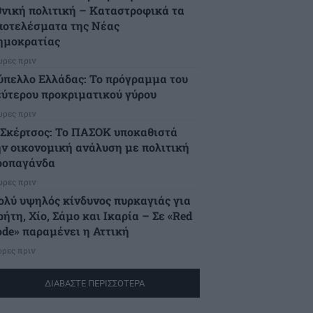
θνική πολιτική – Καταστροφικά τα
ποτελέσματα της Νέας
ημοκρατίας
ώρες πριν
ύπελλο Ελλάδας: Το πρόγραμμα του
εύτερου προκριματικού γύρου
ώρες πριν
.Σκέρτσος: Το ΠΑΣΟΚ υποκαθιστά
ην οικονομική ανάλυση με πολιτική
ροπαγάνδα
ώρες πριν
ολύ υψηλός κίνδυνος πυρκαγιάς για
ήτη, Χίο, Σάμο και Ικαρία – Σε «Red
ode» παραμένει η Αττική
ώρες πριν
ΔΙΑΒΑΣΤΕ ΠΕΡΙΣΣΟΤΕΡΑ