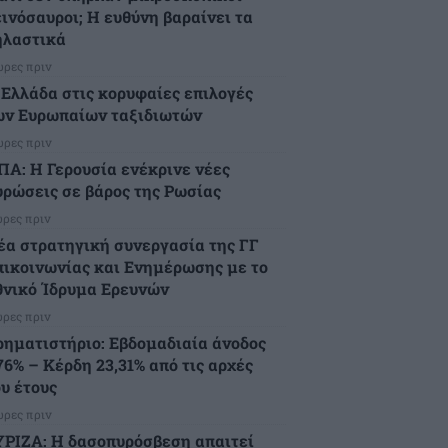
εινόσαυροι; Η ευθύνη βαραίνει τα
ηλαστικά
ώρες πριν
 Ελλάδα στις κορυφαίες επιλογές
ων Ευρωπαίων ταξιδιωτών
ώρες πριν
ΠΑ: Η Γερουσία ενέκρινε νέες
υρώσεις σε βάρος της Ρωσίας
ώρες πριν
έα στρατηγική συνεργασία της ΓΓ
πικοινωνίας και Ενημέρωσης με το
θνικό Ίδρυμα Ερευνών
ώρες πριν
ρηματιστήριο: Εβδομαδιαία άνοδος
76% – Κέρδη 23,31% από τις αρχές
ου έτους
ώρες πριν
ΥΡΙΖΑ: Η δασοπυρόσβεση απαιτεί