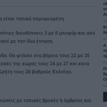
ε
α
Δ
α είναι τοπικά περιορισμένη.
4 
Κ
δ
νότιες διευθύνσεις 3 με 5 μποφόρ και από
4 
κοί με την ίδια ένταση.
Α
τ
δο. Θα φτάσει στα βόρεια τους 22 με 25
π
4 
ιοχές της χώρας τους 24 με 27 και κατά
Π
Κρήτη τους 28 βαθμούς Κελσίου.
Κρ
C
5 
φώσεις με τοπικές βροχές ή όμβρους και