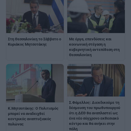
Στη Θεσσαλονίκη το Σάββατο ο
Με έργα, επενδύσεις και
Κυριάκος Μητσοτάκης
κοινωνική στέγαση η
κυβερνητική αντεπίθεση στη
Θεσσαλονίκη
Σ.Φάμελλος: Διεκδικούμε τη
δέσμευση του πρωθυπουργού
Κ.Μητσοτάκης: Ο Πολιτισμός
ότι η ΔΕΘ θα αναπλαστεί ως
μπορεί να αναδειχθεί
ένα νέο σύγχρονο εκθεσιακό
κεντρικός αναπτυξιακός
κέντρο και θα ανήκει στην
πυλώνας
πόλη