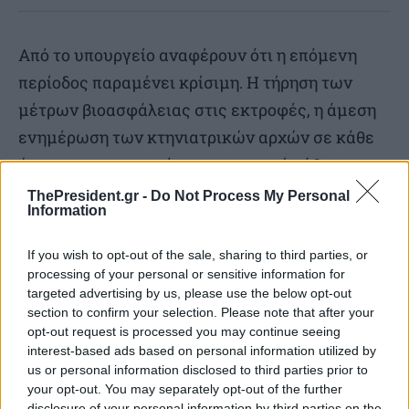
Από το υπουργείο αναφέρουν ότι η επόμενη
περίοδος παραμένει κρίσιμη. Η τήρηση των
μέτρων βιοασφάλειας στις εκτροφές, η άμεση
ενημέρωση των κτηνιατρικών αρχών σε κάθε
ύποπτο περιστατικό και η αποφυγή κάθε μη
επιτρεπόμενης μετακίνησης ζώων αποτελούν
ThePresident.gr -
Do Not Process My Personal
Information
βασικές προϋποθέσεις για να συνεχιστεί η
αποκλιμάκωση.
If you wish to opt-out of the sale, sharing to third parties, or
processing of your personal or sensitive information for
targeted advertising by us, please use the below opt-out
Οι έλεγχοι θα συνεχιστούν στοχευμένα, ιδίως
section to confirm your selection. Please note that after your
σε περιοχές όπου υπάρχει επιδημιολογικό
opt-out request is processed you may continue seeing
ενδιαφέρον ή αυξημένος κίνδυνος
interest-based ads based on personal information utilized by
us or personal information disclosed to third parties prior to
μετακινήσεων. Σύμφωνα με αρμόδιες πηγές, θα
your opt-out. You may separately opt-out of the further
διατηρηθεί το επιχειρησιακό πλέγμα
disclosure of your personal information by third parties on the