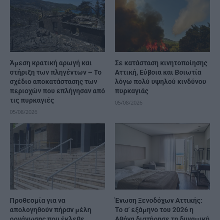
Άμεση κρατική αρωγή και
Σε κατάσταση κινητοποίησης
στήριξη των πληγέντων – Το
Αττική, Εύβοια και Βοιωτία
σχέδιο αποκατάστασης των
λόγω πολύ υψηλού κινδύνου
περιοχών που επλήγησαν από
πυρκαγιάς
τις πυρκαγιές
05/08/2026
05/08/2026
Προθεσμία για να
Ένωση Ξενοδόχων Αττικής:
απολογηθούν πήραν μέλη
Το α’ εξάμηνο του 2026 η
οργάνωσης που έκλεβε
Αθήνα διατήρησε τη δυναμική