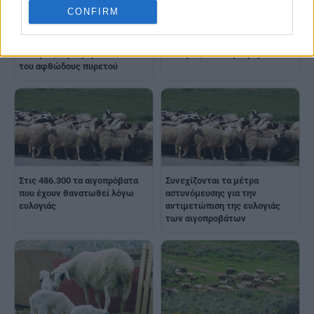
CONFIRM
ΥΠΑΑΤ: Στοιχεία για την
ΥΠΑΑΤ: Σε 2.172 τα
πορεία των επιζωοτιών, της
επιβεβαιωμένα κρούσματα
ευλογιάς αιγοπροβάτων και
ευλογιάς των αιγοπροβάτων
του αφθώδους πυρετού
Στις 486.300 τα αιγοπρόβατα
Συνεχίζονται τα μέτρα
που έχουν θανατωθεί λόγω
αστυνόμευσης για την
ευλογιάς
αντιμετώπιση της ευλογιάς
των αιγοπροβάτων