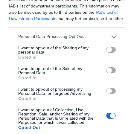
IAB’s list of downstream participants. This information may
προστασίας που έχει δημιουργηθεί, με στόχο
also be disclosed by us to third parties on the
IAB’s List of
τον περαιτέρω περιορισμό της νόσου και την
Downstream Participants
that may further disclose it to other
third parties.
προστασία της ελληνικής αιγοπροβατοτροφίας.
Personal Data Processing Opt Outs
I want to opt-out of the Sharing of my
personal data.
TAGS
Αιγοπρόβατα
Ευλογιά
Opted In
SOURCE
ΑΠΕ-ΜΠΕ
I want to opt-out of the Sale of my
Personal Data.
Opted In
I want to opt-out of processing my
Personal Data for Targeted Advertising.
Διαβάστε επίσης
Opted In
I want to opt-out of Collection, Use,
Retention, Sale, and/or Sharing of my
Personal Data that Is Unrelated with the
Purposes for which it was collected.
Opted Out