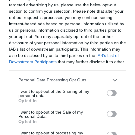
targeted advertising by us, please use the below opt-out
1.142.948 δικαιούχους για
ΑΑΔΕ: Έναρξη υποβολής
αγροτικές ενισχύσεις Ιουνίου
section to confirm your selection. Please note that after your
ενδικοφανών προσφυγών για
2026
παρεμβάσεις αγροτικής
opt-out request is processed you may continue seeing
ενίσχυσης ετών 2024 και 2025
interest-based ads based on personal information utilized by
us or personal information disclosed to third parties prior to
your opt-out. You may separately opt-out of the further
disclosure of your personal information by third parties on the
IAB’s list of downstream participants. This information may
also be disclosed by us to third parties on the
IAB’s List of
Downstream Participants
that may further disclose it to other
third parties.
Αγροτικές πληρωμές 2,231
δισ. ευρώ το 2026 μέσω ΑΑΔΕ
Γ.Πιτσιλής: Το ποσό των
Personal Data Processing Opt Outs
– Σχοινάς: Το πάρτι τελείωσε
297.051.000 ευρώ είναι
για τους επιτήδειους
προγραμματισμένο να
I want to opt-out of the Sharing of my
πληρωθεί εντός του Μαΐου σε
personal data.
αγρότες
Opted In
I want to opt-out of the Sale of my
Personal Data.
Opted In
I want to opt-out of processing my