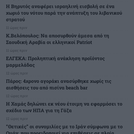
Η Βηρυτός αναφέρει ισραηλινή εισβολή σε ένα
χωριό του νότου παρά την ανάπτυξη του λιβανικού
στρατού
11 ώρες πριν
Κ.Βελόπουλος: Να αποσυρθούν άμεσα από τη
Σαουδική Αραβία οι ελληνικοί Patriot
11 ώρες πριν
ΕΛΓΕΚΑ: Προληπτική ανάκληση προϊόντος
μαρμελάδας
12 ώρες πριν
Πάρος: 4χρονο αγοράκι ανασύρθηκε χωρίς τις
αισθήσεις του από πισίνα beach bar
12 ώρες πριν
Η Χαμάς δηλώνει εκ νέου έτοιμη να εφαρμόσει το
σχέδιο των ΗΠΑ για τη Γάζα
12 ώρες πριν
“Θετικές” οι συνομιλίες με το Ιράν σύμφωνα με το
Ομάν, που προειδοποιεί για επιθέσεις σε πλοία