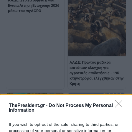
ΑΑΔΕ: Σε λειτουργία η νέα
Ενιαία Αίτηση Ενίσχυσης 2026
μέσω του myAGRO
ΑΑΔΕ: Πρώτος μαζικός
επιτόπιος έλεγχος για
αγροτικές επιδοτήσεις - 195
κτηνοτρόφοι ελέγχθηκαν στην
Κρήτη
ThePresident.gr -
Do Not Process My Personal
Information
If you wish to opt-out of the sale, sharing to third parties, or
processing of your personal or sensitive information for
Kαταβολή 617,4 εκ. ευρώ σε