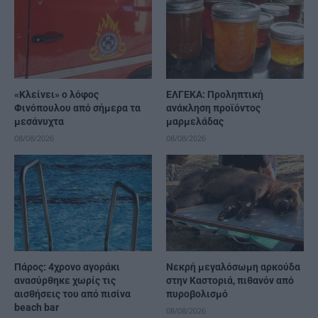
«Κλείνει» ο λόφος
ΕΛΓΕΚΑ: Προληπτική
Φινόπουλου από σήμερα τα
ανάκληση προϊόντος
μεσάνυχτα
μαρμελάδας
08/08/2026
08/08/2026
Πάρος: 4χρονο αγοράκι
Νεκρή μεγαλόσωμη αρκούδα
ανασύρθηκε χωρίς τις
στην Καστοριά, πιθανόν από
αισθήσεις του από πισίνα
πυροβολισμό
beach bar
08/08/2026