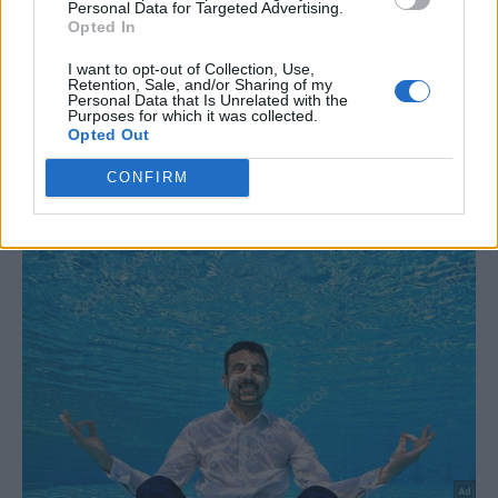
Personal Data for Targeted Advertising.
Opted In
I want to opt-out of Collection, Use,
ΑΑΔΕ: Σε εξέλιξη έλεγχος και
ΑΑΔΕ: Ο προγραμματισμός
Retention, Sale, and/or Sharing of my
ανάκτηση αχρεωστήτως
πληρωμών αγροτικών
Personal Data that Is Unrelated with the
καταβληθέντων αγροτικών
ενισχύσεων έως τον Ιούνιο
Purposes for which it was collected.
ενισχύσεων για το 2023
2026
Opted Out
CONFIRM