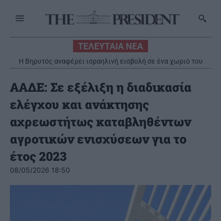
ΤΕΛΕΥΤΑΙΑ ΝΕΑ
Η Βηρυτός αναφέρει ισραηλινή εισβολή σε ένα χωριό του
Κ.Βελόπουλος: Να αποσυρθούν άμεσα από τη Σαουδική Αραβία
νότου παρά την ανάπτυξη του λιβανικού στρατού
οι ελληνικοί Patriot
ΑΑΔΕ: Σε εξέλιξη η διαδικασία
ελέγχου και ανάκτησης
αχρεωστήτως καταβληθέντων
αγροτικών ενισχύσεων για το
έτος 2023
08/05/2026 18:50