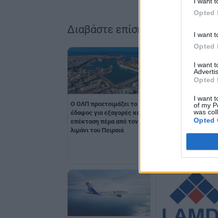
I want t
Opted 
Διαβάστε επίσης
I want t
Opted 
I want 
Advertis
Opted 
I want t
O ΟΛΠ προετοιμάζει το
Euronext Athens:
of my P
was col
έδαφος για εξαγορές και
Διπλασιασμός της
Opted 
επέκταση πέρα από τον
καθαρής κερδοφορί
λιμάνι του Πειραιά
α’ εξάμηνο 2026