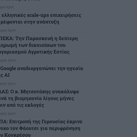
ώρα πριν
ι ελληνικές scale-ups επιχειρήσεις
τρέφονται στην ανάπτυξη
ώρες πριν
ΠΕΚΑ: Την Παρασκευή η δεύτερη
ληρωμή των δικαιούχων του
ογαριασμού Αγροτικής Εστίας
ώρες πριν
 Google αναδιοργανώνει την ηγεσία
ς AI
ώρες πριν
ΛΑΣ: Ο κ. Μητσοτάκης ανακάλυψε
ανά τη βιομηχανία λίγους μήνες
ιν από τις εκλογές
ώρες πριν
ΠΑ: Επιτροπή της Γερουσίας έκρινε
νοχο τον Φάουτσι για περιφρόνηση
ου Κογκρέσου