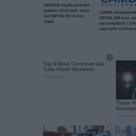
AEGEAN: Κέρδη μετά από
φόρους 147,8 εκατ. ευρώ
LAMDA Development
και EBITDA 421,5 εκατ.
EBITDA 254 εκατ. ε
ευρώ
και εισπράξεις 1,5 δι
ευρώ από το Ελληνι