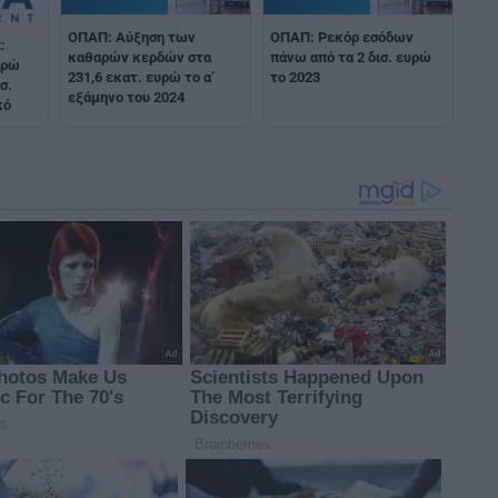
ΟΠΑΠ: Αύξηση των
ΟΠΑΠ: Ρεκόρ εσόδων
:
καθαρών κερδών στα
πάνω από τα 2 δισ. ευρώ
υρώ
231,6 εκατ. ευρώ το α’
το 2023
σ.
εξάμηνο του 2024
κό