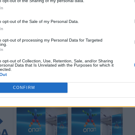
o opt-out of the Sharing of my personal data.
In
o opt-out of the Sale of my Personal Data.
In
to opt-out of processing my Personal Data for Targeted
ing.
In
o opt-out of Collection, Use, Retention, Sale, and/or Sharing
ersonal Data that Is Unrelated with the Purposes for which it
lected.
Όμιλος ΟΤΕ: Ισχυρή
Όμιλος ΟΤΕ: Δυναμικό
Out
ας το
κερδοφορία το β’ τρίμηνο
ξεκίνημα για τη χρονιά με
με αύξηση
αύξηση κατά 4,9% στα
CONFIRM
προσαρμοσμένου EBITDA
έσοδα και κατά 2,8% στο
κατά 3%
προσαρμοσμένο EBITDA