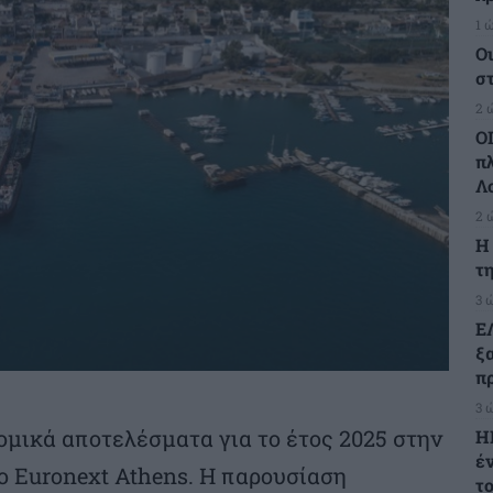
1 
Ο
σ
2 
Ο
π
Λ
2 
H
τη
3 
Ε
ξ
πρ
3 
ομικά αποτελέσματα για το έτος 2025 στην
Η
έ
 Euronext Athens. Η παρουσίαση
τ