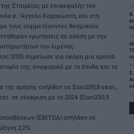
της Εταιρείας με επικεφαλής τον
3 
K
λο κ. ‘Αγγελο Καρακώστα, και στη
κ
με τους συμμετέχοντες θεσμικούς
π
αντήθηκαν ερωτήσεις σε σχέση με την
4 
Δ
αστηριοτήτων του λιμένος.
7
έτος 2025 σημείωσε για ακόμη μια χρονιά
α
4 
στορία της, αναφορικά με τα έσοδα και τα
Ζ
Α
α
α της χρήσης ανήλθαν σε Euro250,8 εκατ.,
4 
κατ. σε σύγκριση με το 2024 (Euro230,9
 αποσβέσεων (EBITDA) ανήλθαν σε
ύξηση 2,2%.