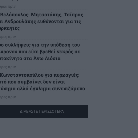
ώρες πριν
.Βελόπουλος: Μητσοτάκης, Τσίπρας
αι Ανδρουλάκης ευθύνονται για τις
υρκαγιές
ώρες πριν
ύο συλλήψεις για την υπόθεση του
2χρονου που είχε βρεθεί νεκρός σε
υτοκίνητο στα Άνω Λιόσια
ώρες πριν
.Κωνσταντοπούλου για πυρκαγιές:
υτό που συμβαίνει δεν είναι
τύχημα αλλά έγκλημα συνεχιζόμενο
ώρες πριν
ΔΙΑΒΑΣΤΕ ΠΕΡΙΣΣΟΤΕΡΑ