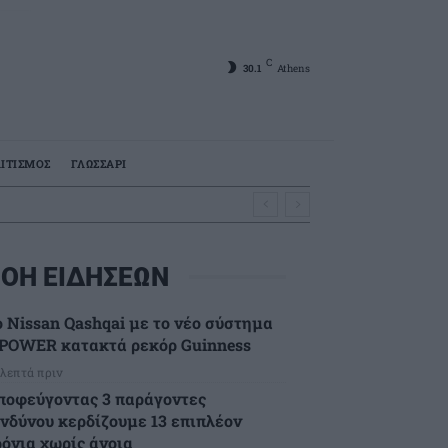
C
30.1
Athens
ΙΤΙΣΜΟΣ
ΓΛΩΣΣΑΡΙ
ΟΗ ΕΙΔΗΣΕΩΝ
ο Nissan Qashqai με το νέο σύστημα
-POWER κατακτά ρεκόρ Guinness
 λεπτά πριν
ποφεύγοντας 3 παράγοντες
ινδύνου κερδίζουμε 13 επιπλέον
ρόνια χωρίς άνοια