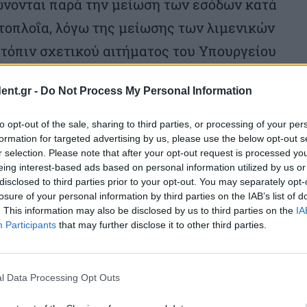
νονται παρά την μείωση των εσόδων κατά
τοπλοΐα, λόγω της μείωσης των λιμενικών
ατόπιν σχετικού αιτήματος του Υπουργείου
ικής, με στόχο τη διατήρηση των τιμών
ent.gr -
Do Not Process My Personal Information
 της θετικής ανταπόκρισης της ΟΛΠ Α.Ε.
ωνικής Ευθύνης.
to opt-out of the sale, sharing to third parties, or processing of your per
formation for targeted advertising by us, please use the below opt-out s
διεθνές περιβάλλον, δημιουργεί σημαντική
r selection. Please note that after your opt-out request is processed y
 την ελληνική οικονομία ενώ ταυτόχρονα
eing interest-based ads based on personal information utilized by us or
disclosed to third parties prior to your opt-out. You may separately opt-
υ εκσυγχρονίζουν και αναβαθμίζουν τις
losure of your personal information by third parties on the IAB’s list of
. This information may also be disclosed by us to third parties on the
IA
συνεχίζει να πρωταγωνιστεί και στο
Participants
that may further disclose it to other third parties.
l Data Processing Opt Outs