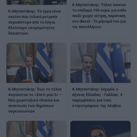
K.Μητσοτάκης: Τέλος Ιουνίου
το επίδομα 150 ευρώ για κάθε
Κ.Μητσοτάκης: Tα έργα είναι
παιδί χωρίς αίτηση, παράταση
εκείνα που τελικά μετρούν
στο diesel - Το μήνυμά του για
περισσότερο από τα λόγια.
τις πανελλήνιες
Κλείνουμε εκκρεμότητες
δεκαετιών.
Κ.Μητσοτάκης: Έως το τέλος
Κ.Μητσοτάκης: Ισχυρός ο
Αυγούστου το «Σπίτι μου 2» –
άξονας Ελλάδας - Γαλλίας. 4
Νέα χωροταξικά πλαίσια και
παρεμβάσεις για τους
ανανέωση των δημόσιων
κτηνοτρόφους της Λέσβου
συγκοινωνιών