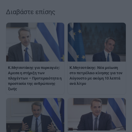
Διαβάστε επίσης
Κ.Μητσοτάκης: Νέα μείωση
K.Μητσοτάκης για πυρκαγιές:
στο πετρέλαιο κίνησης για τον
Αμεσα η στήριξη των
Αύγουστο με ακόμη 10 λεπτά
πληγέντων – Προτεραιότητα η
ανά λίτρο
προστασία της ανθρώπινης
ζωής