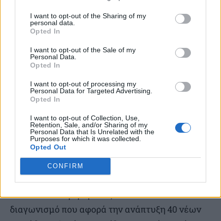
επιβάλλονται άμεσα και με διαφάνεια. «Ήδη τα
I want to opt-out of the Sharing of my
νέα μέτρα ΚΟΚ, οι αυστηροί έλεγχοι της
personal data.
Opted In
τροχαίας και τα συνεχή αλκοτέστ μαζί με τις
πρώτες κάμερες που έχουν τεθεί σε εφαρμογή,
I want to opt-out of the Sale of my
Personal Data.
έχουν φέρει καλύτερα αποτελέσματα
Opted In
συγκριτικά με τις προηγούμενες χρονιές στα
I want to opt-out of processing my
Personal Data for Targeted Advertising.
θανατηφόρα τροχαία και κατά το πρώτο
Opted In
τετράμηνο του 2026. Ο στόχος μας είναι η
I want to opt-out of Collection, Use,
Ελλάδα να πάψει να αποτελεί αρνητική
Retention, Sale, and/or Sharing of my
Personal Data that Is Unrelated with the
εξαίρεση στην Ευρώπη στην οδική ασφάλεια και
Purposes for which it was collected.
Opted Out
ήδη βρισκόμαστε στον σωστό δρόμο» είπε ο κ.
Μητσοτάκης.
CONFIRM
Συνέχισε αναφερόμενος σε έναν άλλο
διαγωνισμό που αφορά την ανάπτυξη 40 νέων