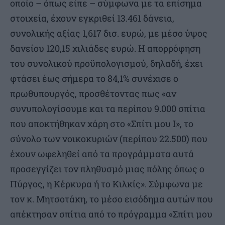
οποίο – όπως είπε – σύμφωνα με τα επίσημα
στοιχεία, έχουν εγκριθεί 13.461 δάνεια,
συνολικής αξίας 1,617 δισ. ευρώ, με μέσο ύψος
δανείου 120,15 χιλιάδες ευρώ. Η απορρόφηση
του συνολικού προϋπολογισμού, δηλαδή, έχει
φτάσει έως σήμερα το 84,1% συνέχισε ο
πρωθυπουργός, προσθέτοντας πως «αν
συνυπολογίσουμε και τα περίπου 9.000 σπίτια
που αποκτήθηκαν χάρη στο «Σπίτι μου Ι», το
σύνολο των νοικοκυριών (περίπου 22.500) που
έχουν ωφεληθεί από τα προγράμματα αυτά
προσεγγίζει τον πληθυσμό μιας πόλης όπως ο
Πύργος, η Κέρκυρα ή το Κιλκίς». Σύμφωνα με
τον κ. Μητσοτάκη, το μέσο εισόδημα αυτών που
απέκτησαν σπίτια από το πρόγραμμα «Σπίτι μου