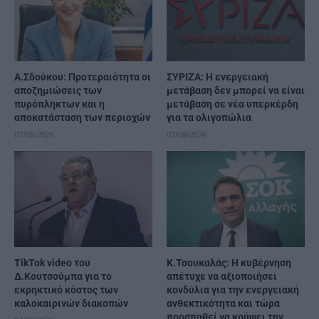
Α.Σδούκου: Προτεραιότητα οι
ΣΥΡΙΖΑ: Η ενεργειακή
αποζημιώσεις των
μετάβαση δεν μπορεί να είναι
πυρόπληκτων και η
μετάβαση σε νέα υπερκέρδη
αποκατάσταση των περιοχών
για τα ολιγοπώλια
07/08/2026
07/08/2026
TikTok video του
Κ.Τσουκαλάς: Η κυβέρνηση
Δ.Κουτσούμπα για το
απέτυχε να αξιοποιήσει
εκρηκτικό κόστος των
κονδύλια για την ενεργειακή
καλοκαιρινών διακοπών
ανθεκτικότητα και τώρα
προσπαθεί να κρύψει την