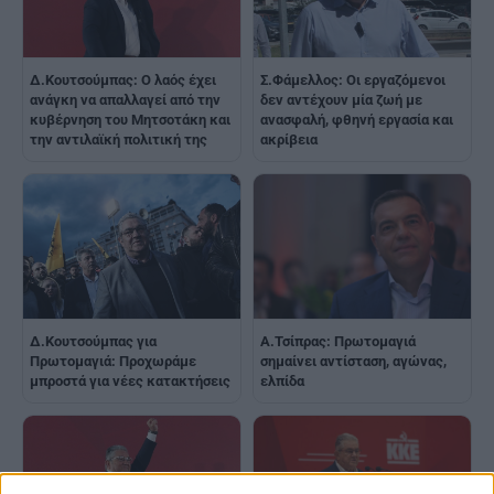
Δ.Κουτσούμπας: Ο λαός έχει
Σ.Φάμελλος: Οι εργαζόμενοι
ανάγκη να απαλλαγεί από την
δεν αντέχουν μία ζωή με
κυβέρνηση του Μητσοτάκη και
ανασφαλή, φθηνή εργασία και
την αντιλαϊκή πολιτική της
ακρίβεια
Δ.Κουτσούμπας για
Α.Τσίπρας: Πρωτομαγιά
Πρωτομαγιά: Προχωράμε
σημαίνει αντίσταση, αγώνας,
μπροστά για νέες κατακτήσεις
ελπίδα