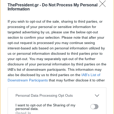
ThePresident.gr -
Do Not Process My Personal
Information
Δ.Κουτσούμπας: Να δυναμώσει
ακόμα περισσότερο η
Δ.Κουτσούμπας στο Λιτόχωρο
If you wish to opt-out of the sale, sharing to third parties, or
συμπόρευση με το ΚΚΕ -
για τα 80 χρόνια από την ίδρυση
processing of your personal or sensitive information for
Μπροστά στα δύσκολα
του ΔΣΕ: Κρατάμε ψηλά τη
targeted advertising by us, please use the below opt-out
σημαία της πάλης για τον
section to confirm your selection. Please note that after your
σοσιαλισμό
opt-out request is processed you may continue seeing
interest-based ads based on personal information utilized by
us or personal information disclosed to third parties prior to
your opt-out. You may separately opt-out of the further
disclosure of your personal information by third parties on the
IAB’s list of downstream participants. This information may
also be disclosed by us to third parties on the
IAB’s List of
Downstream Participants
that may further disclose it to other
ΚΚΕ: Οι επαναστάσεις κινούν
ΚΚΕ: Η Εργατική Πρωτομαγιά
την ιστορία προς τα εμπρός και
μέρα αγώνα και νέων στόχων
third parties.
ανατρέπουν τις ξεπερασμένες
που φωτίζει το δρόμο για τη
παραγωγικές σχέσεις
νέα κοινωνία
Personal Data Processing Opt Outs
I want to opt-out of the Sharing of my
personal data.
Opted In