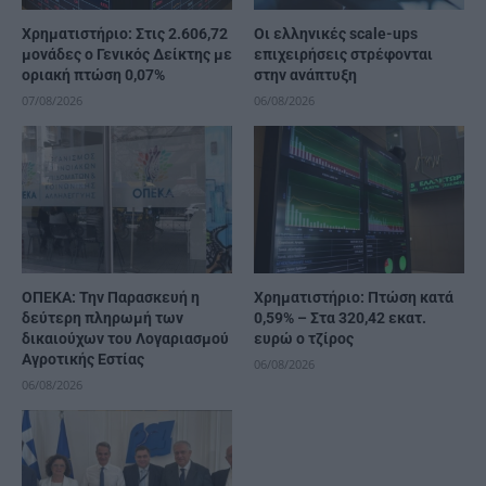
Χρηματιστήριο: Στις 2.606,72
Οι ελληνικές scale-ups
μονάδες ο Γενικός Δείκτης με
επιχειρήσεις στρέφονται
οριακή πτώση 0,07%
στην ανάπτυξη
07/08/2026
06/08/2026
ΟΠΕΚΑ: Την Παρασκευή η
Χρηματιστήριο: Πτώση κατά
δεύτερη πληρωμή των
0,59% – Στα 320,42 εκατ.
δικαιούχων του Λογαριασμού
ευρώ ο τζίρος
Αγροτικής Εστίας
06/08/2026
06/08/2026