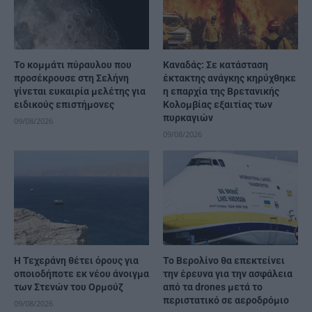
Το κομμάτι πύραυλου που
Καναδάς: Σε κατάσταση
προσέκρουσε στη Σελήνη
έκτακτης ανάγκης κηρύχθηκε
γίνεται ευκαιρία μελέτης για
η επαρχία της Βρετανικής
ειδικούς επιστήμονες
Κολομβίας εξαιτίας των
πυρκαγιών
09/08/2026
09/08/2026
Η Τεχεράνη θέτει όρους για
Το Βερολίνο θα επεκτείνει
οποιοδήποτε εκ νέου άνοιγμα
την έρευνα για την ασφάλεια
των Στενών του Ορμούζ
από τα drones μετά το
περιστατικό σε αεροδρόμιο
09/08/2026