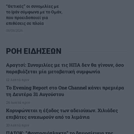
“Θετικές” οι συνομιλίες με
το Ιράν σύμφωνα με το Ομάν,
που προειδοποιεί για
επιθέσεις σε πλοία
08/08/2026
ΡΟΗ ΕΙΔΗΣΕΩΝ
Αραγτσί: Συνομιλίες με τις ΗΠΑ δεν θα γίνουν, όσο
παραβιάζεται μία μεταβατική συμφωνία
12 λεπτά πριν
Το Evening Report στο One Channel κάνει πρεμιέρα
τη Δευτέρα 31 Αυγούστου
26 λεπτά πριν
Κορυφώνεται η έξοδος των αδειούχων. Χιλιάδες
επιβάτες αναχωρούν από τα λιμάνια
33 λεπτά πριν
ΠΑΣΟΚ: “Φαντασιόπληκτο” το δημοσίευμα της