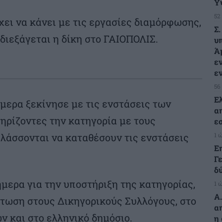
Υ
52
χει να κάνει με τις εργασίες διαμόρφωσης,
Σ
διεξάγεται η δίκη στο ΓΑΙΟΠΟΛΙΣ.
υ
Ά
ε
ε
56
Ε
μερα ξεκίνησε με τις ενστάσεις των
α
ηρίζοντες την κατηγορία με τους
ε
1 
λάσσονται να καταθέσουν τις ενστάσεις
Ε
Γ
δ
ήμερα για την υποστήριξη της κατηγορίας,
1 
Α
πτωση στους Δικηγορικούς Συλλόγους, στο
α
και στο ελληνικό δημόσιο.
η