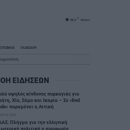
C
34.3
Athens
ΙΤΙΣΜΟΣ
ΓΛΩΣΣΑΡΙ
γνωμοσύνη
ΟΗ ΕΙΔΗΣΕΩΝ
ολύ υψηλός κίνδυνος πυρκαγιάς για
ήτη, Χίο, Σάμο και Ικαρία – Σε «Red
ode» παραμένει η Αττική
λεπτά πριν
ΛΑΣ: Πλήγμα για την ελληνική
ξωτερική πολιτική η συμφωνία