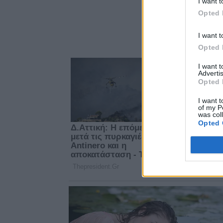
I want t
Opted 
I want t
Opted 
I want 
Advertis
Opted 
I want t
of my P
was col
Opted 