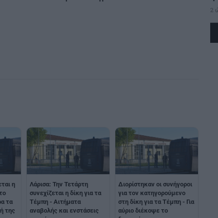
2 
ται η
Λάρισα: Την Τετάρτη
Διορίστηκαν οι συνήγοροι
το
συνεχίζεται η δίκη για τα
για τον κατηγορούμενο
ρα τα
Τέμπη - Αιτήματα
στη δίκη για τα Τέμπη - Για
ή της
αναβολής και ενστάσεις
αύριο διέκοψε το