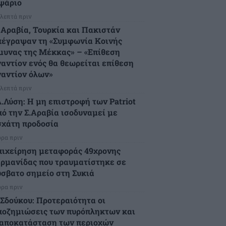
ψάριο
 λεπτά πριν
. Αραβία, Τουρκία και Πακιστάν
πέγραψαν τη «Συμφωνία Κοινής
μυνας της Μέκκας» – «Επίθεση
ναντίον ενός θα θεωρείται επίθεση
ναντίον όλων»
 λεπτά πριν
λ.Λύση: Η μη επιστροφή των Patriot
πό την Σ.Αραβία ισοδυναμεί με
σχάτη προδοσία
ώρα πριν
πιχείρηση μεταφοράς 49χρονης
ερμανίδας που τραυματίστηκε σε
ύσβατο σημείο στη Συκιά
ώρα πριν
.Σδούκου: Προτεραιότητα οι
ποζημιώσεις των πυρόπληκτων και
 αποκατάσταση των περιοχών