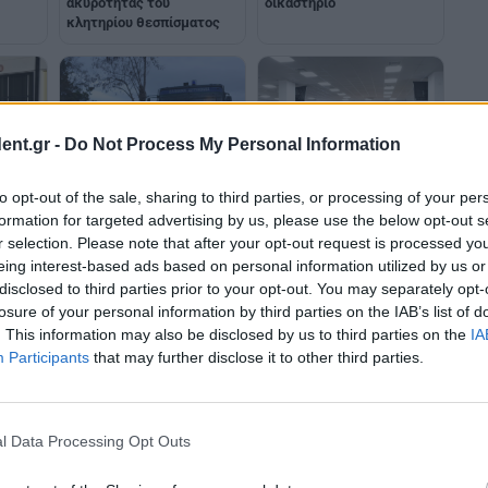
ακυρότητας του
δικαστήριο
κλητηρίου θεσπίσματος
ent.gr -
Do Not Process My Personal Information
to opt-out of the sale, sharing to third parties, or processing of your per
Αρχίζει ξανά η δίκη για τα
Λάρισα: Την 1η Απριλίου
άσεων
formation for targeted advertising by us, please use the below opt-out s
Τέμπη - Με αυστηρά μέτρα
συνεχίζεται η δίκη για τα
της
Τέμπη
γές
r selection. Please note that after your opt-out request is processed y
eing interest-based ads based on personal information utilized by us or
disclosed to third parties prior to your opt-out. You may separately opt-
losure of your personal information by third parties on the IAB’s list of
. This information may also be disclosed by us to third parties on the
IA
Participants
that may further disclose it to other third parties.
l Data Processing Opt Outs