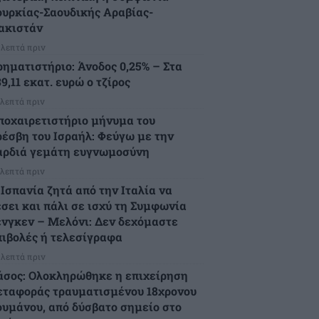
ουρκίας-Σαουδικής Αραβίας-
ακιστάν
 λεπτά πριν
ρηματιστήριο: Άνοδος 0,25% – Στα
9,11 εκατ. ευρώ ο τζίρος
 λεπτά πριν
ποχαιρετιστήριο μήνυμα του
ρέσβη του Ισραήλ: Φεύγω με την
αρδιά γεμάτη ευγνωμοσύνη
 λεπτά πριν
 Ισπανία ζητά από την Ιταλία να
έσει και πάλι σε ισχύ τη Συμφωνία
ένγκεν – Μελόνι: Δεν δεχόμαστε
πιβολές ή τελεσίγραφα
 λεπτά πριν
άσος: Ολοκληρώθηκε η επιχείρηση
εταφοράς τραυματισμένου 18χρονου
ουμάνου, από δύσβατο σημείο στο