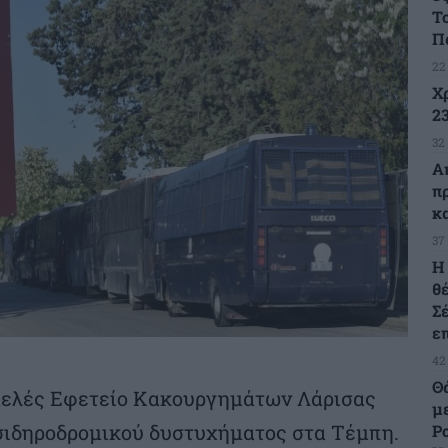
Τ
Π
22
Χ
23
32
Α
π
κ
37
H
θ
Σ
ε
42
Θ
ριμελές Εφετείο Κακουργημάτων Λάρισας
μ
 σιδηροδρομικού δυστυχήματος στα Τέμπη.
Ρ