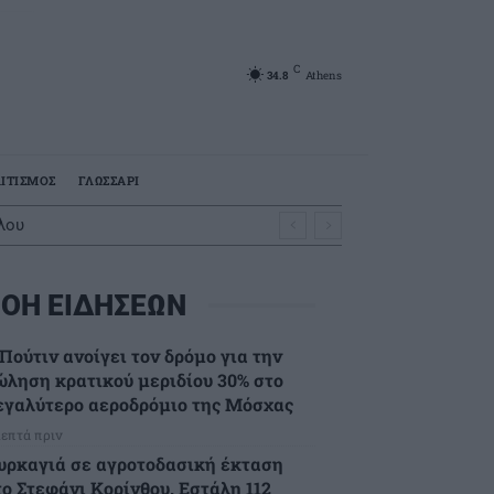
C
34.8
Athens
ΙΤΙΣΜΟΣ
ΓΛΩΣΣΑΡΙ
λου
ΟΗ ΕΙΔΗΣΕΩΝ
Πούτιν ανοίγει τον δρόμο για την
ώληση κρατικού μεριδίου 30% στο
εγαλύτερο αεροδρόμιο της Μόσχας
λεπτά πριν
υρκαγιά σε αγροτοδασική έκταση
το Στεφάνι Κορίνθου. Εστάλη 112