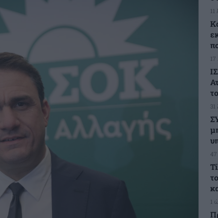
11
Κ
ε
π
17
ΙΣ
Α
το
31
Σ
μ
υ
47
T
τ
κ
1 
Π