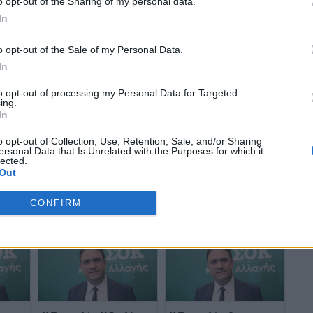
o opt-out of the Sharing of my personal data.
In
o opt-out of the Sale of my Personal Data.
In
to opt-out of processing my Personal Data for Targeted
ing.
In
o opt-out of Collection, Use, Retention, Sale, and/or Sharing
Κ.Τσουκαλάς: Βλέπουμε
Κ.Τσουκαλάς: Η Νέα
ersonal Data that Is Unrelated with the Purposes for which it
lected.
εί να
μια κυβέρνηση που δεν
Δημοκρατία δεν θέλει
Out
αποτυγχάνει μόνο στο
απέναντί της ισχυρό
η
κομμάτι της υπεράσπισης
ΠΑΣΟΚ
των θεσμών
CONFIRM