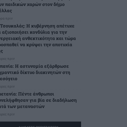
ων παιδικών χαρών στον δήμο
έλλας
ώρα πριν
.Τσουκαλάς: Η κυβέρνηση απέτυχε
α αξιοποιήσει κονδύλια για την
νεργειακή ανθεκτικότητα και τώρα
ροσπαθεί να κρύψει την αποτυχία
ης
ώρες πριν
σπανία: Η αστυνομία εξάρθρωσε
ημαντικό δίκτυο διακινητών στη
εσόγειο
ώρες πριν
ρετανία: Πέντε άνθρωποι
υνελήφθησαν για βία σε διαδήλωση
ατά των μεταναστών
ώρες πριν