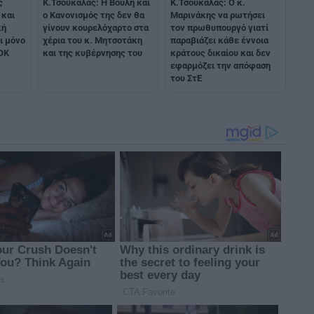
ς
Κ.Τσουκαλάς: Η Βουλή και
Κ.Τσουκαλάς: Ο κ.
 και
ο Κανονισμός της δεν θα
Μαρινάκης να ρωτήσει
κή
γίνουν κουρελόχαρτο στα
τον πρωθυπουργό γιατί
ι μόνο
χέρια του κ. Μητσοτάκη
παραβιάζει κάθε έννοια
ΣΟΚ
και της κυβέρνησης του
κράτους δικαίου και δεν
εφαρμόζει την απόφαση
του ΣτΕ