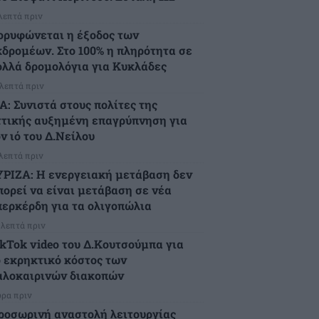
 λεπτά πριν
ορυφώνεται η έξοδος των
κδρομέων. Στο 100% η πληρότητα σε
ολλά δρομολόγια για Κυκλάδες
 λεπτά πριν
Α: Συνιστά στους πολίτες της
ττικής αυξημένη επαγρύπνηση για
ν ιό του Δ.Νείλου
 λεπτά πριν
ΥΡΙΖΑ: Η ενεργειακή μετάβαση δεν
πορεί να είναι μετάβαση σε νέα
περκέρδη για τα ολιγοπώλια
 λεπτά πριν
ikTok video του Δ.Κουτσούμπα για
ο εκρηκτικό κόστος των
αλοκαιρινών διακοπών
ώρα πριν
ροσωρινή αναστολή λειτουργίας