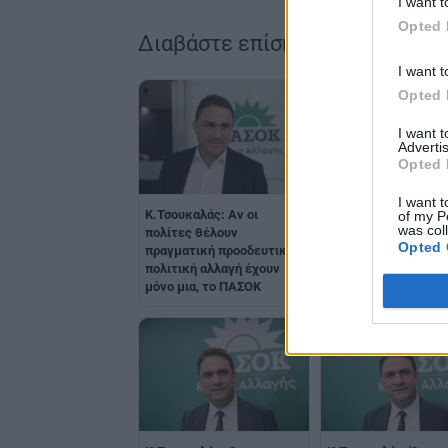
I want t
Opted 
Διαβάστε επίσης
I want t
Opted 
I want 
Advertis
Opted 
I want t
Κ.Τσουκαλάς: Αν οι
Κ.Τσουκαλάς: Η
of my P
was col
πολίτες θέλουν
κυβέρνηση προσπαθ
Opted 
πραγματική προοδευτική
ελέγξει πλήρως την
πολιτική αλλαγή έχουν
Τοπική Αυτοδιοίκησ
μόνο μια, το ΠΑΣΟΚ