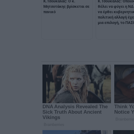
Κ.Τσουκαλάς: Ο κ.
Κ.Τσουκαλάς: Όποιο
Μητσοτάκης βρίσκεται σε
θέλει να φύγει η ΝΔ
πανικό
να έρθει κυβερνητι
πολιτική αλλαγή έχε
μια επιλογή, το ΠΑ