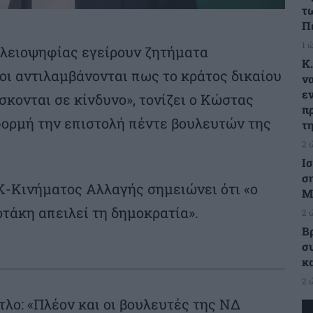
τ
Π
1 
 πλειοψηφίας εγείρουν ζητήματα
Κ
λοι αντιλαμβάνονται πως το κράτος δικαίου
ν
ε
σκονται σε κίνδυνο», τονίζει ο Κώστας
π
ορμή την επιστολή πέντε βουλευτών της
τ
2 
Ι
σ
-Κινήματος Αλλαγής σημειώνει ότι «ο
Μ
τάκη απειλεί τη δημοκρατία».
2 
Β
σ
κ
2 
τλο: «Πλέον και οι βουλευτές της ΝΔ