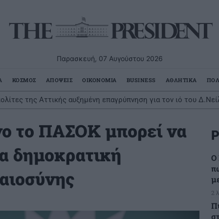
Παρασκευή, 07 Αυγούστου 2026
Α
ΚΟΣΜΟΣ
ΑΠΟΨΕΙΣ
ΟΙΚΟΝΟΜΙΑ
BUSINESS
ΑΘΛΗΤΙΚΑ
ΠΟΛ
πολίτες της Αττικής αυξημένη επαγρύπνηση για τον ιό του Δ.Νεί
ο το ΠΑΣΟΚ μπορεί να
Ρ
ια δημοκρατική
Ο 
π
αιοσύνης
μ
2 
Π
σ