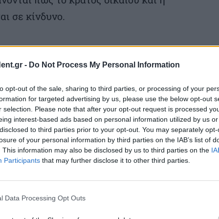
αι σε κίνδυνο.
ent.gr -
Do Not Process My Personal Information
σοτάκη απειλεί τη δημοκρατία.
to opt-out of the sale, sharing to third parties, or processing of your per
formation for targeted advertising by us, please use the below opt-out s
θεί άμεσα μια δημοκρατική επανεκκίνηση
r selection. Please note that after your opt-out request is processed y
eing interest-based ads based on personal information utilized by us or
αφάνειας απέναντι στην ορμπανοποιήση».
disclosed to third parties prior to your opt-out. You may separately opt-
losure of your personal information by third parties on the IAB’s list of
. This information may also be disclosed by us to third parties on the
IA
Participants
that may further disclose it to other third parties.
l Data Processing Opt Outs