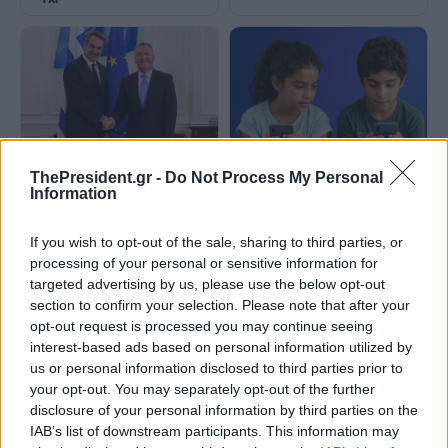
ThePresident.gr -
Do Not Process My Personal
Επίτροπος Ε.Ε. σε
Information
Κ.Μητσοτάκη: Σημαντική
«Ψηφιακή ασπίδα» για τους
πρόοδος στο Κράτος Δικαίου
ανήλικους: Με πλήρη
στην Ελλάδα - Ενισχύει την
εφαρμογή από το 2027-H
If you wish to opt-out of the sale, sharing to third parties, or
οικονομία και τις επενδύσεις
Ελλάδα υιοθετεί μηχανισμούς
processing of your personal or sensitive information for
για την προστασία της ψυχικής
targeted advertising by us, please use the below opt-out
υγείας των παιδιών
section to confirm your selection. Please note that after your
opt-out request is processed you may continue seeing
interest-based ads based on personal information utilized by
us or personal information disclosed to third parties prior to
your opt-out. You may separately opt-out of the further
disclosure of your personal information by third parties on the
IAB’s list of downstream participants. This information may