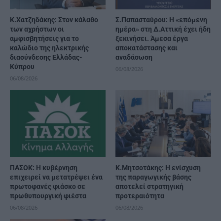
Κ.Χατζηδάκης: Στον κάλαθο
Σ.Παπασταύρου: Η «επόμενη
των αχρήστων οι
ημέρα» στη Δ.Αττική έχει ήδη
αμφισβητήσεις για το
ξεκινήσει. Άμεσα έργα
καλώδιο της ηλεκτρικής
αποκατάστασης και
διασύνδεσης Ελλάδας-
αναδάσωση
Κύπρου
06/08/2026
06/08/2026
ΠΑΣΟΚ: Η κυβέρνηση
Κ.Μητσοτάκης: Η ενίσχυση
επιχειρεί να μετατρέψει ένα
της παραγωγικής βάσης
πρωτοφανές φιάσκο σε
αποτελεί στρατηγική
πρωθυπουργική φιέστα
προτεραιότητα
06/08/2026
06/08/2026