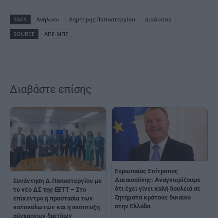
TAGS
Ανήλικοι
Δημήτρης Παπαστεργίου
Διαδίκτυο
SOURCE
ΑΠΕ-ΜΠΕ
Διαβάστε επίσης
Ευρωπαίος Επίτροπος
Δικαιοσύνης: Αναγνωρίζουμε
Συνάντηση Δ.Παπαστεργίου με
ότι έχει γίνει καλή δουλειά σε
το νέο ΔΣ της ΕΕΤΤ – Στο
ζητήματα κράτους δικαίου
επίκεντρο η προστασία των
στην Ελλάδα
καταναλωτών και η ανάπτυξη
σύγχρονων δικτύων