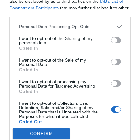
also be disclosed by us to third parties on the
IAB’s List of
Υπουργείο Ψηφιακής
Διακυβέρνησης: Πιο γρήγορο
Επιστολή Μητσοτάκη προς την
Downstream Participants
that may further disclose it to other
ίντερνετ, λιγότερη
πρόεδρο της Κομισιόν για ένα
third parties.
γραφειοκρατία-Πώς το νέο
ενιαίο ευρωπαϊκό πλαίσιο
νομοσχέδιο αλλάζει το
προστασίας ανηλίκων από τον
Personal Data Processing Opt Outs
διαδίκτυο στην Ελλάδα
ψηφιακό εθισμό
I want to opt-out of the Sharing of my
personal data.
Opted In
I want to opt-out of the Sale of my
Personal Data.
Opted In
Δ.Παπαστεργίου: Θέλουμε τα
Δ.Παπαστεργίου: Στόχος μια
I want to opt-out of processing my
Personal Data for Targeted Advertising.
ΕΛΤΑ σε κάθε σημείο της
Ευρώπη που απλοποιεί τις
Opted In
χώρας
διαδικασίες, αξιοποιεί
ουσιαστικά την ΤΝ και ενισχύει
I want to opt-out of Collection, Use,
την ψηφιακή κυριαρχία της
Retention, Sale, and/or Sharing of my
Personal Data that Is Unrelated with the
Purposes for which it was collected.
Opted Out
CONFIRM