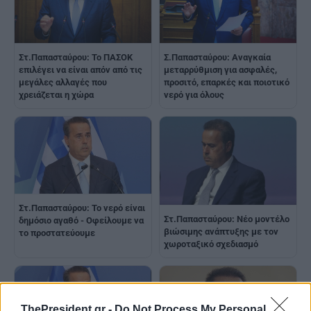
Στ.Παπασταύρου: Το ΠΑΣΟΚ
Σ.Παπασταύρου: Αναγκαία
επιλέγει να είναι απόν από τις
μεταρρύθμιση για ασφαλές,
μεγάλες αλλαγές που
προσιτό, επαρκές και ποιοτικό
χρειάζεται η χώρα
νερό για όλους
Στ.Παπασταύρου: Το νερό είναι
Στ.Παπασταύρου: Νέο μοντέλο
δημόσιο αγαθό - Οφείλουμε να
βιώσιμης ανάπτυξης με τον
το προστατεύουμε
χωροταξικό σχεδιασμό
ThePresident.gr -
Do Not Process My Personal