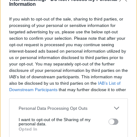
Information
If you wish to opt-out of the sale, sharing to third parties, or
Στ.Παπασταύρου: Κάνουμε
Σ.Παπασταύρου: Μέχρι μέσα
processing of your personal or sensitive information for
πράξη στη Δυτική Ελλάδα το
Μαΐου η παρουσίαση του
μεγαλύτερο δημόσιο
ειδικού χωροταξικού
targeted advertising by us, please use the below opt-out
συνεργατικό φωτοβολταϊκό
σχεδιασμού για τις ΑΠΕ
section to confirm your selection. Please note that after your
πάρκο
opt-out request is processed you may continue seeing
interest-based ads based on personal information utilized by
us or personal information disclosed to third parties prior to
your opt-out. You may separately opt-out of the further
disclosure of your personal information by third parties on the
IAB’s list of downstream participants. This information may
also be disclosed by us to third parties on the
IAB’s List of
Downstream Participants
that may further disclose it to other
Στ.Παπασταύρου: Αναγκαίο η
third parties.
Στ.Παπασταύρου: Τον
Ευρώπη να έχει έτοιμα
Φεβρουάριο του 2027 η πρώτη
στοχευμένα μέτρα και
Personal Data Processing Opt Outs
ερευνητική γεώτρηση - Η
ευελιξίες σε περίπτωση που η
Ελλάδα αποτελεί ένα πολύ
κρίση συνεχιστεί
I want to opt-out of the Sharing of my
καλό παράδειγμα ενεργειακού
personal data.
μείγματος
Opted In