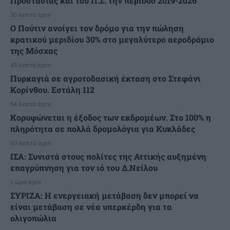
Προστασίας και του Π.Σ. την περίοδο 2019-2026
30 λεπτά πριν
Ο Πούτιν ανοίγει τον δρόμο για την πώληση
κρατικού μεριδίου 30% στο μεγαλύτερο αεροδρόμιο
της Μόσχας
45 λεπτά πριν
Πυρκαγιά σε αγροτοδασική έκταση στο Στεφάνι
Κορίνθου. Εστάλη 112
54 λεπτά πριν
Κορυφώνεται η έξοδος των εκδρομέων. Στο 100% η
πληρότητα σε πολλά δρομολόγια για Κυκλάδες
60 λεπτά πριν
ΙΣΑ: Συνιστά στους πολίτες της Αττικής αυξημένη
επαγρύπνηση για τον ιό του Δ.Νείλου
1 ώρα πριν
ΣΥΡΙΖΑ: Η ενεργειακή μετάβαση δεν μπορεί να
είναι μετάβαση σε νέα υπερκέρδη για τα
ολιγοπώλια