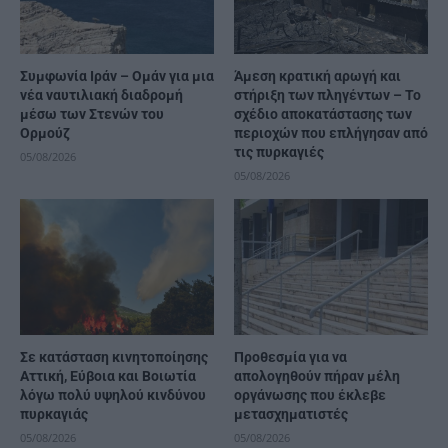
Συμφωνία Ιράν – Ομάν για μια
Άμεση κρατική αρωγή και
νέα ναυτιλιακή διαδρομή
στήριξη των πληγέντων – Το
μέσω των Στενών του
σχέδιο αποκατάστασης των
Ορμούζ
περιοχών που επλήγησαν από
τις πυρκαγιές
05/08/2026
05/08/2026
Σε κατάσταση κινητοποίησης
Προθεσμία για να
Αττική, Εύβοια και Βοιωτία
απολογηθούν πήραν μέλη
λόγω πολύ υψηλού κινδύνου
οργάνωσης που έκλεβε
πυρκαγιάς
μετασχηματιστές
05/08/2026
05/08/2026