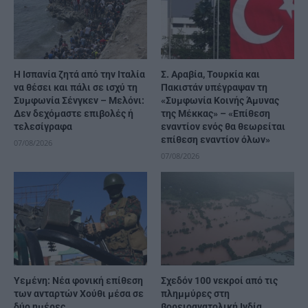
H Ισπανία ζητά από την Ιταλία
Σ. Αραβία, Τουρκία και
να θέσει και πάλι σε ισχύ τη
Πακιστάν υπέγραψαν τη
Συμφωνία Σένγκεν – Μελόνι:
«Συμφωνία Κοινής Άμυνας
Δεν δεχόμαστε επιβολές ή
της Μέκκας» – «Επίθεση
τελεσίγραφα
εναντίον ενός θα θεωρείται
επίθεση εναντίον όλων»
07/08/2026
07/08/2026
Υεμένη: Νέα φονική επίθεση
Σχεδόν 100 νεκροί από τις
των ανταρτών Χούθι μέσα σε
πλημμύρες στη
δύο ημέρες
βορειοανατολική Ινδία