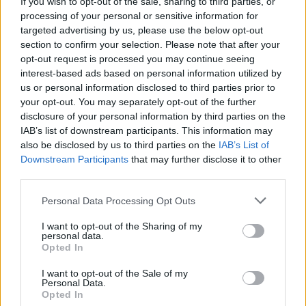
If you wish to opt-out of the sale, sharing to third parties, or
Το Ισραήλ δηλώνει ότι δεν έχει
Το Ισραήλ οχυρώνεται στο
processing of your personal or sensitive information for
καμιά εδαφική βλέψη στον
νότιο Λίβανο. Προειδοποιεί
Λίβανο, ο οποίος
τους κατοίκους να μείνουν
targeted advertising by us, please use the below opt-out
βομβαρδίζεται ξανά
μακριά
section to confirm your selection. Please note that after your
opt-out request is processed you may continue seeing
interest-based ads based on personal information utilized by
us or personal information disclosed to third parties prior to
your opt-out. You may separately opt-out of the further
disclosure of your personal information by third parties on the
IAB’s list of downstream participants. This information may
also be disclosed by us to third parties on the
IAB’s List of
Ο ισραηλινός στρατός
Λίβανος: Η Χεζμπολάχ δηλώνει
Downstream Participants
that may further disclose it to other
ανακοίνωσε πως καθόρισε μια
ότι κρατά «το δάχτυλο στη
third parties.
"κίτρινη γραμμή" στον Λίβανο,
σκανδάλη»
όπως στη Γάζα
Personal Data Processing Opt Outs
I want to opt-out of the Sharing of my
personal data.
Opted In
I want to opt-out of the Sale of my
Personal Data.
Opted In
Νετανιάχου: Το Ισραήλ θα
Λίβανος: Στέλεχος της