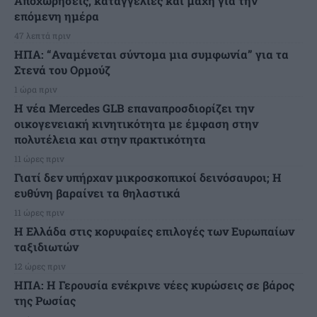
Αποχωρήσεις, καταγγελίες και μάχη για την
επόμενη ημέρα
47 λεπτά πριν
ΗΠΑ: “Αναμένεται σύντομα μια συμφωνία” για τα
Στενά του Ορμούζ
1 ώρα πριν
Η νέα Mercedes GLB επαναπροσδιορίζει την
οικογενειακή κινητικότητα με έμφαση στην
πολυτέλεια και στην πρακτικότητα
11 ώρες πριν
Γιατί δεν υπήρχαν μικροσκοπικοί δεινόσαυροι; Η
ευθύνη βαραίνει τα θηλαστικά
11 ώρες πριν
Η Ελλάδα στις κορυφαίες επιλογές των Ευρωπαίων
ταξιδιωτών
12 ώρες πριν
ΗΠΑ: Η Γερουσία ενέκρινε νέες κυρώσεις σε βάρος
της Ρωσίας