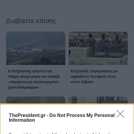
Διαβάστε επίσης
Η Χεζμπολάχ απαιτεί την
Χεζμπολά: Συγκρούσεις με
πλήρη αποχώρηση του Ισραήλ
ισραηλινές δυνάμεις στον
«σύμφωνα με συγκεκριμένο
νότιο Λίβανο
χρονοδιάγραμμα»
ThePresident.gr -
Do Not Process My Personal
Information