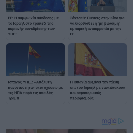
ΕΕ: Η συμφωνία σύνδεσης με
Σάντσεθ: Πιέσεις στην Κίνα για
το Ισραήλ στο τραπέζι της
να διορθωθεί η "μη βιώσιμη"
αυριανής συνεδρίασης των
εμπορική ανισορροπία με την
ΥΠΕΞ
ΕΕ
Ισπανός ΥΠΕΞ: «Απόλυτη
Η Ισπανία αυξάνει την πίεση
κανονικότητα» στις σχέσεις με
επί του Ισραήλ με ναυτιλιακούς
τις ΗΠΑ παρά τις απειλές
και αεροπορικούς
Τραμπ
περιορισμούς