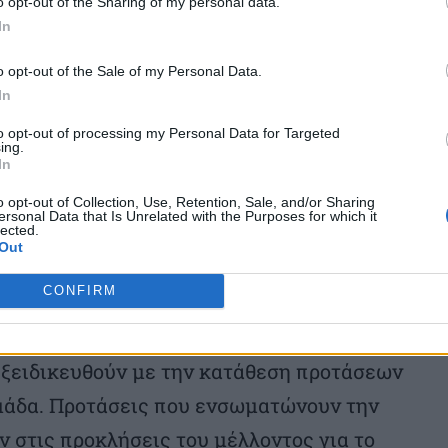
, είναι πιο ξεκάθαρα όσα αφορούν το αν
o opt-out of the Sharing of my personal data.
In
ικασία πρόσληψης και τον χειρισμό της
o opt-out of the Sale of my Personal Data.
In
ση στη Βουλή, την περασμένη Πέμπτη, για
to opt-out of processing my Personal Data for Targeted
ing.
εώργης υπογραμμίζει: «Στη συζήτηση που
In
ργός επεσήμανε κάτι θεμελιώδες: ότι η
o opt-out of Collection, Use, Retention, Sale, and/or Sharing
ersonal Data that Is Unrelated with the Purposes for which it
lected.
 και όχι αφορμές διχασμού. Η ενότητα
Out
ευόμαστε για όσα ζητήματα αφορούν την
CONFIRM
 Δημοκρατίας μας, όπως η Συνταγματική
ός παρουσίασε συγκροτημένα ένα
ξειδικευθούν με την κατάθεση προτάσεων
μάδα. Προτάσεις που ενσωματώνουν την
ν στις προκλήσεις του μέλλοντος για το