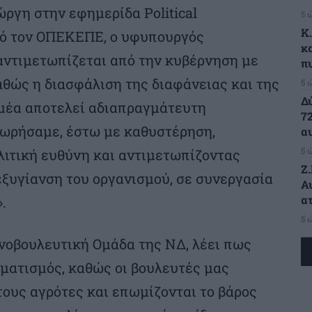
γη στην εφημερίδα Political
5 
K
πό τον ΟΠΕΚΕΠΕ, ο υφυπουργός
κ
αντιμετωπίζεται από την κυβέρνηση με
π
θώς η διασφάλιση της διαφάνειας και της
5 
Δ
μέα αποτελεί αδιαπραγμάτευτη
7
οχωρήσαμε, έστω με καθυστέρηση,
α
5 
ιτική ευθύνη και αντιμετωπίζοντας
Ζ
εξυγίανση του οργανισμού, σε συνεργασία
Α
α
.
5 
νοβουλευτική Ομάδα της ΝΔ, λέει πως
ηματισμός, καθώς οι βουλευτές μας
τους αγρότες και επωμίζονται το βάρος