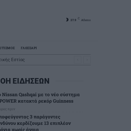
C
27.9
Athens
ΙΤΙΣΜΟΣ
ΓΛΩΣΣΑΡΙ
ικής Εστίας
ΟΗ ΕΙΔΗΣΕΩΝ
ο Nissan Qashqai με το νέο σύστημα
-POWER κατακτά ρεκόρ Guinness
ώρες πριν
ποφεύγοντας 3 παράγοντες
ινδύνου κερδίζουμε 13 επιπλέον
ρόνια χωρίς άνοια