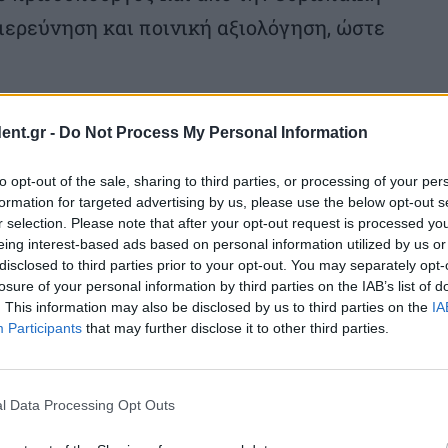
διερεύνηση και ποινική αξιολόγηση, ώστε
Αγροτικής Ανάπτυξης Μακάριου Λαζαρίδη,
ent.gr -
Do Not Process My Personal Information
γώ ξεκαθαρίζει ότι «οι πολίτες ζητούν,
to opt-out of the sale, sharing to third parties, or processing of your per
ούνται με τα δημόσια πράγματα να είναι
formation for targeted advertising by us, please use the below opt-out s
ικοί και τυπικοί. Τα θέματα δημόσιου
r selection. Please note that after your opt-out request is processed y
eing interest-based ads based on personal information utilized by us or
ατί συνδέονται με το πώς εισπράττει και
disclosed to third parties prior to your opt-out. You may separately opt-
losure of your personal information by third parties on the IAB’s list of
περίπτωση και επηρεάζουν την πολιτική
. This information may also be disclosed by us to third parties on the
IA
αταλογίζουν και να χρεώνουν, αλλά
Participants
that may further disclose it to other third parties.
πάρχει και μια ειλικρινής αυτοκριτική».
l Data Processing Opt Outs
ρίδης με τη δήλωσή του προχώρησε σε