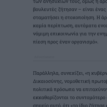
των ανησυχιών τους, όμως η άρση
βουλευτές ζήτησαν – είναι ένας
σταματήσει η στοχοποίηση. Η άρ
καμία περίπτωση, αυτόματα ενοχ
νόμιμη επικοινωνία για την εν
πίεση προς έναν οργανισμό».
Παράλληλα, συνεχίζει, «η κυβέρ
Δικαιοσύνης, νομοθετική πρωτοβ
πολιτικά πρόσωπα να επιταχύνον
εκκαθαρίζονται το συντομότερο 
σημείο αυτό, ότι «το ίδιο ζήτη