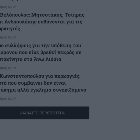
ώρες πριν
.Βελόπουλος: Μητσοτάκης, Τσίπρας
αι Ανδρουλάκης ευθύνονται για τις
υρκαγιές
ώρες πριν
ύο συλλήψεις για την υπόθεση του
2χρονου που είχε βρεθεί νεκρός σε
υτοκίνητο στα Άνω Λιόσια
ώρες πριν
.Κωνσταντοπούλου για πυρκαγιές:
υτό που συμβαίνει δεν είναι
τύχημα αλλά έγκλημα συνεχιζόμενο
ώρες πριν
ΔΙΑΒΑΣΤΕ ΠΕΡΙΣΣΟΤΕΡΑ