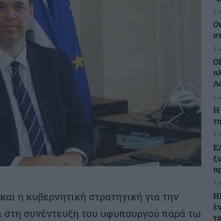
2 
Ο
σ
3 
Ο
π
Λ
3 
H
τη
4 
Ε
ξ
πρ
4 
και η κυβερνητική στρατηγική για την
Η
έ
ι στη συνέντευξη του υφυπουργού παρά τω
τ