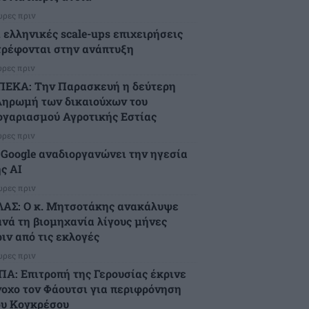
ώρες πριν
ι ελληνικές scale-ups επιχειρήσεις
τρέφονται στην ανάπτυξη
ώρες πριν
ΠΕΚΑ: Την Παρασκευή η δεύτερη
ληρωμή των δικαιούχων του
ογαριασμού Αγροτικής Εστίας
ώρες πριν
 Google αναδιοργανώνει την ηγεσία
ς AI
ώρες πριν
ΛΑΣ: Ο κ. Μητσοτάκης ανακάλυψε
ανά τη βιομηχανία λίγους μήνες
ιν από τις εκλογές
ώρες πριν
ΠΑ: Επιτροπή της Γερουσίας έκρινε
νοχο τον Φάουτσι για περιφρόνηση
ου Κογκρέσου