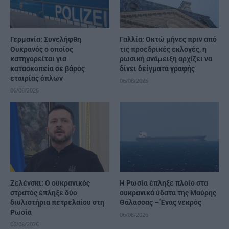
Γερμανία: Συνελήφθη
Γαλλία: Οκτώ μήνες πριν από
Ουκρανός ο οποίος
τις προεδρικές εκλογές, η
κατηγορείται για
ρωσική ανάμειξη αρχίζει να
κατασκοπεία σε βάρος
δίνει δείγματα γραφής
εταιρίας όπλων
06/08/2026
06/08/2026
Ζελένσκι: Ο ουκρανικός
Η Ρωσία έπληξε πλοίο στα
στρατός έπληξε δύο
ουκρανικά ύδατα της Μαύρης
διυλιστήρια πετρελαίου στη
Θάλασσας – Ένας νεκρός
Ρωσία
06/08/2026
06/08/2026