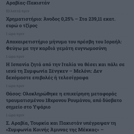
Αραβίας-Πακιστάν
53 λεπτά πριν
Χρηματιστήριο: Άνοδος 0,25% – Στα 239,11 εκατ.
ευρώ ο τζίρος
1 ώρα πριν
Αποχαιρετιστήριο μήνυμα του πρέσβη του Ισραήλ:
Φεύγω με την καρδιά γεμάτη ευγνωμοσύνη
1 ώρα πριν
H Ισπανία ζητά από την Ιταλία να θέσει και πάλι σε
ισχύ τη Συμφωνία Σένγκεν – Μελόνι: Δεν
δεχόμαστε επιβολές ή τελεσίγραφα
1 ώρα πριν
Θάσος: Ολοκληρώθηκε η επιχείρηση μεταφοράς
τραυματισμένου 18χρονου Ρουμάνου, από δύσβατο
σημείο στο Υψάριο
1 ώρα πριν
Σ. Αραβία, Τουρκία και Πακιστάν υπέγραψαν τη
«Συμφωνία Κοινής Άμυνας της Μέκκας» –