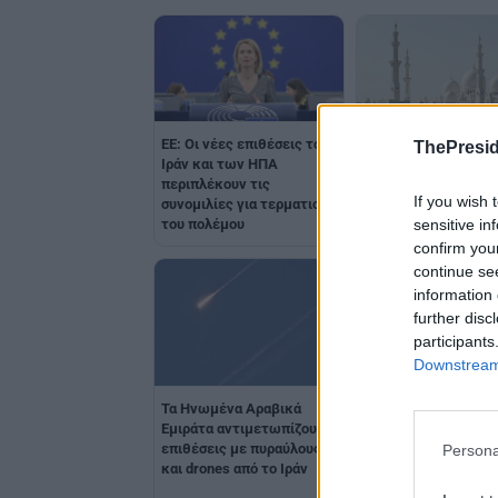
ΕΕ: Οι νέες επιθέσεις του
ThePresid
Συναγερμός στα ΗΑΕ
Ιράν και των ΗΠΑ
Eιδοποίηση για πιθα
περιπλέκουν τις
If you wish 
πυραυλική απειλή
συνομιλίες για τερματισμό
sensitive in
του πολέμου
confirm you
continue se
information 
further disc
participants
Downstream 
Το Ιράν θέτει όρους 
Τα Ηνωμένα Αραβικά
μία ειρηνευτική συ
Εμιράτα αντιμετωπίζουν
διαρκείας με τις ΗΠ
επιθέσεις με πυραύλους
Persona
και drones από το Ιράν