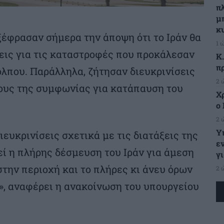
π
μ
κ
έφρασαν σήμερα την άποψη ότι το Ιράν θα
1 
εις για τις καταστροφές που προκάλεσαν
Κ
π
όλπου. Παράλληλα, ζήτησαν διευκρινίσεις
2 
ρους της συμφωνίας για κατάπαυση του
Χ
ο 
2 
Υ
ευκρινίσεις σχετικά με τις διατάξεις της
ε
ί η πλήρης δέσμευση του Ιράν για άμεση
γ
την περιοχή και το πλήρες κι άνευ όρων
2 
», αναφέρει η ανακοίνωση του υπουργείου