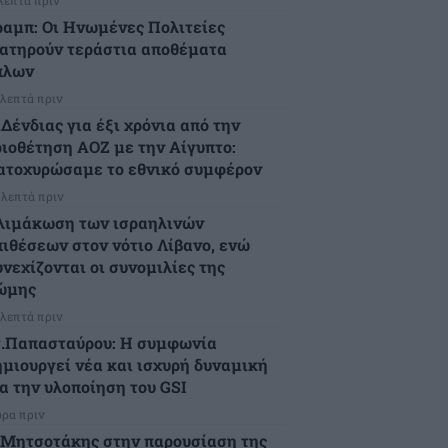
ραμπ: Οι Ηνωμένες Πολιτείες
ιατηρούν τεράστια αποθέματα
πλων
 λεπτά πριν
Δένδιας για έξι χρόνια από την
ριοθέτηση ΑΟΖ με την Αίγυπτο:
ατοχυρώσαμε το εθνικό συμφέρον
 λεπτά πριν
λιμάκωση των ισραηλινών
πιθέσεων στον νότιο Λίβανο, ενώ
υνεχίζονται οι συνομιλίες της
ώμης
 λεπτά πριν
τ.Παπασταύρου: Η συμφωνία
ημιουργεί νέα και ισχυρή δυναμική
ια την υλοποίηση του GSI
ώρα πριν
.Μητσοτάκης στην παρουσίαση της