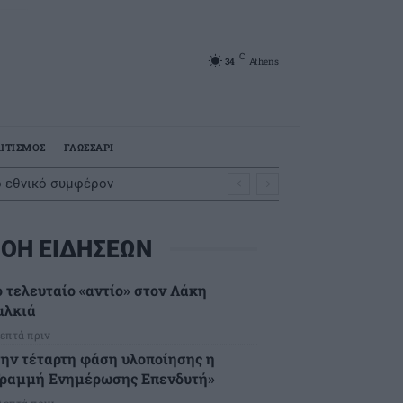
C
34
Athens
ΙΤΙΣΜΟΣ
ΓΛΩΣΣΑΡΙ
ο εθνικό συμφέρον
ΟΗ ΕΙΔΗΣΕΩΝ
ο τελευταίο «αντίο» στον Λάκη
αλκιά
λεπτά πριν
την τέταρτη φάση υλοποίησης η
Γραμμή Ενημέρωσης Επενδυτή»
 λεπτά πριν