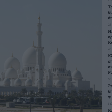
Τ
δ
ό
25
Ν.
ο
Κ
40
Κ
ε
σ
Ρ
56
Σ
δ
γ
1 
Κ