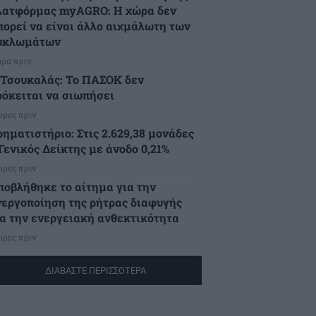
λατφόρμας myAGRO: Η χώρα δεν
πορεί να είναι άλλο αιχμάλωτη των
υκλωμάτων
ώρα πριν
.Τσουκαλάς: Το ΠΑΣΟΚ δεν
ρόκειται να σιωπήσει
ώρες πριν
ρηματιστήριο: Στις 2.629,38 μονάδες
Γενικός Δείκτης με άνοδο 0,21%
ώρες πριν
ποβλήθηκε το αίτημα για την
νεργοποίηση της ρήτρας διαφυγής
ια την ενεργειακή ανθεκτικότητα
ώρες πριν
ΔΙΑΒΑΣΤΕ ΠΕΡΙΣΣΟΤΕΡΑ