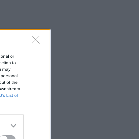
sonal or
ection to
ou may
 personal
out of the
 downstream
B’s List of