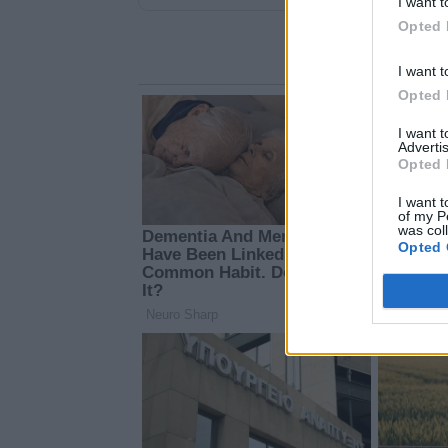
I want t
Opted 
I want t
Opted 
I want 
Advertis
Opted 
I want t
of my P
was col
Opted 