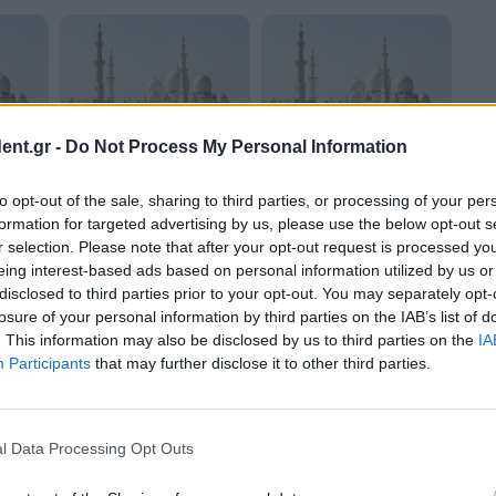
ent.gr -
Do Not Process My Personal Information
:
HAE: Έκκληση για κοινή
ΗΑΕ: Aπορρίπτουν τους
νή
θέση του Κόλπου μετά τις
ισχυρισμούς του Ιράν για
to opt-out of the sale, sharing to third parties, or processing of your per
επιθέσεις στο Κουβέιτ και
εμπλοκή στον πόλεμο
formation for targeted advertising by us, please use the below opt-out s
το Μπαχρέιν
εναντίον του
r selection. Please note that after your opt-out request is processed y
eing interest-based ads based on personal information utilized by us or
disclosed to third parties prior to your opt-out. You may separately opt-
losure of your personal information by third parties on the IAB’s list of
. This information may also be disclosed by us to third parties on the
IA
Participants
that may further disclose it to other third parties.
για
Ιράν: Δεν ανοίγουν τα
Ιράν: Eπιδιώκει
μφωνία
Στενά του Ορμούζ χωρίς
αποζημίωση από τα ΗΑΕ
Α
αποζημιώσεις –
για τα αμερικανικά
l Data Processing Opt Outs
Παρέμβαση ΗΑΕ
πλήγματα στο ιρανικό
έδαφος