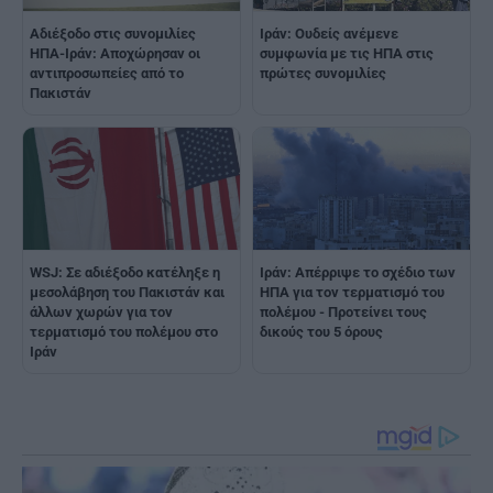
Αδιέξοδο στις συνομιλίες
Ιράν: Ουδείς ανέμενε
ΗΠΑ-Ιράν: Αποχώρησαν οι
συμφωνία με τις ΗΠΑ στις
αντιπροσωπείες από το
πρώτες συνομιλίες
Πακιστάν
WSJ: Σε αδιέξοδο κατέληξε η
Ιράν: Aπέρριψε το σχέδιο των
μεσολάβηση του Πακιστάν και
ΗΠΑ για τον τερματισμό του
άλλων χωρών για τον
πολέμου - Προτείνει τους
τερματισμό του πολέμου στο
δικούς του 5 όρους
Ιράν