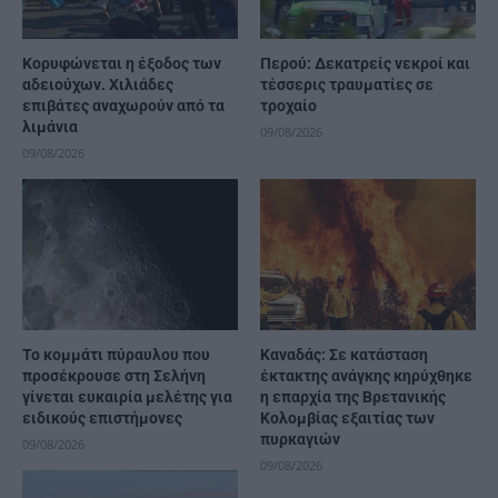
Κορυφώνεται η έξοδος των
Περού: Δεκατρείς νεκροί και
αδειούχων. Χιλιάδες
τέσσερις τραυματίες σε
επιβάτες αναχωρούν από τα
τροχαίο
λιμάνια
09/08/2026
09/08/2026
Το κομμάτι πύραυλου που
Καναδάς: Σε κατάσταση
προσέκρουσε στη Σελήνη
έκτακτης ανάγκης κηρύχθηκε
γίνεται ευκαιρία μελέτης για
η επαρχία της Βρετανικής
ειδικούς επιστήμονες
Κολομβίας εξαιτίας των
πυρκαγιών
09/08/2026
09/08/2026