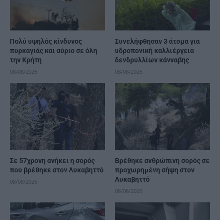
Πολύ υψηλός κίνδυνος
Συνελήφθησαν 3 άτομα για
πυρκαγιάς και αύριο σε όλη
υδροπονική καλλιέργεια
την Κρήτη
δενδρυλλίων κάνναβης
08/08/2026
08/08/2026
Σε 57χρονη ανήκει η σορός
Βρέθηκε ανθρώπινη σορός σε
που βρέθηκε στον Λυκαβηττό
προχωρημένη σήψη στον
Λυκαβηττό
08/08/2026
08/08/2026