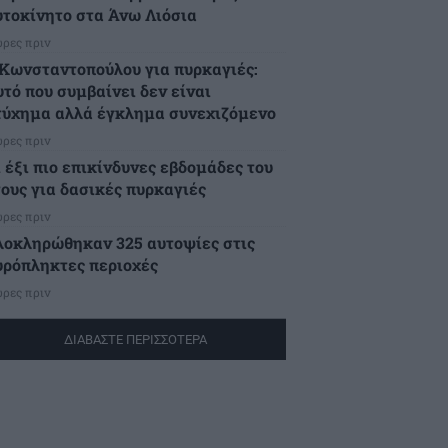
υτοκίνητο στα Άνω Λιόσια
ώρες πριν
.Κωνσταντοπούλου για πυρκαγιές:
υτό που συμβαίνει δεν είναι
τύχημα αλλά έγκλημα συνεχιζόμενο
ώρες πριν
ι έξι πιο επικίνδυνες εβδομάδες του
τους για δασικές πυρκαγιές
ώρες πριν
λοκληρώθηκαν 325 αυτοψίες στις
υρόπληκτες περιοχές
ώρες πριν
ΔΙΑΒΑΣΤΕ ΠΕΡΙΣΣΟΤΕΡΑ