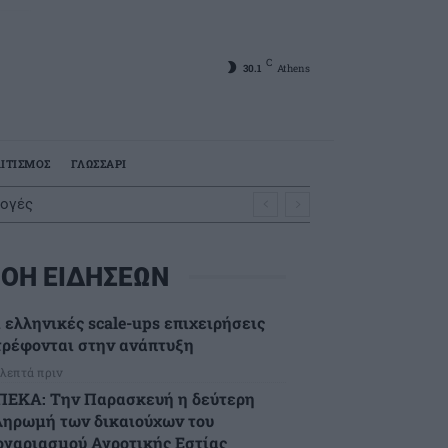
C
30.1
Athens
ΙΤΙΣΜΟΣ
ΓΛΩΣΣΑΡΙ
λογές
ΟΗ ΕΙΔΗΣΕΩΝ
ι ελληνικές scale-ups επιχειρήσεις
τρέφονται στην ανάπτυξη
 λεπτά πριν
ΠΕΚΑ: Την Παρασκευή η δεύτερη
ληρωμή των δικαιούχων του
ογαριασμού Αγροτικής Εστίας