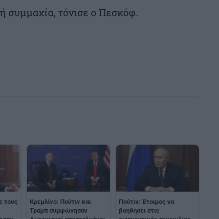
ή συμμαχία, τόνισε ο Πεσκόφ.
ε τους
Κρεμλίνο: Πούτιν και
Πούτιν: Έτοιμος να
Τραμπ συμφώνησαν
βοηθησει στις