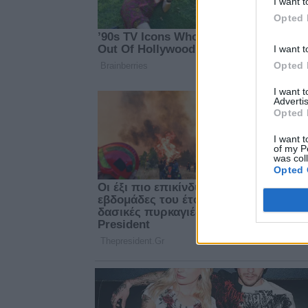
I want t
Opted 
I want t
Opted 
I want 
Advertis
Opted 
I want t
of my P
was col
Opted 