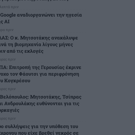
 λεπτά πριν
 Google αναδιοργανώνει την ηγεσία
ς AI
ώρα πριν
ΛΑΣ: Ο κ. Μητσοτάκης ανακάλυψε
ανά τη βιομηχανία λίγους μήνες
ιν από τις εκλογές
ώρες πριν
ΠΑ: Επιτροπή της Γερουσίας έκρινε
νοχο τον Φάουτσι για περιφρόνηση
ου Κογκρέσου
ώρες πριν
.Βελόπουλος: Μητσοτάκης, Τσίπρας
αι Ανδρουλάκης ευθύνονται για τις
υρκαγιές
ώρες πριν
ύο συλλήψεις για την υπόθεση του
2χρονου που είχε βρεθεί νεκρός σε