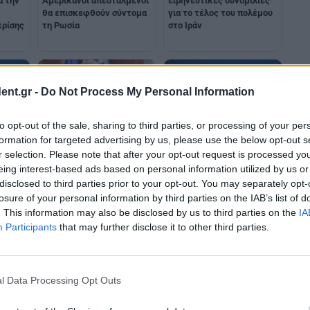
α την
Αμερικανοί απεσταλμένοι
ειρηνευτικές συνομιλίες
θα επισκεφθούν σύντομα
για το τέλος του πολέμου
κρίσης
τη Ρωσία
στο Ιράν
ent.gr -
Do Not Process My Personal Information
to opt-out of the sale, sharing to third parties, or processing of your per
formation for targeted advertising by us, please use the below opt-out s
ούμε
Πούτιν: Ζητά "ταχεία
Κρεμλίνο: Οι προτάσεις
αποκλιμάκωση" του
Πούτιν για το Ιράν
r selection. Please note that after your opt-out request is processed y
ά με
πολέμου στη Μέση
συνεχίζουν να είναι στο
eing interest-based ads based on personal information utilized by us or
Ανατολή
τραπέζι
disclosed to third parties prior to your opt-out. You may separately opt-
losure of your personal information by third parties on the IAB’s list of
. This information may also be disclosed by us to third parties on the
IA
Participants
that may further disclose it to other third parties.
l Data Processing Opt Outs