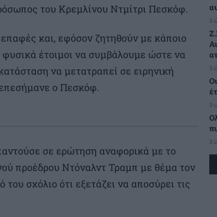
α
ρόσωπος του Κρεμλίνου Ντμίτρι Πεσκόφ.
3 
Ζ
ς επαφές και, εφόσον ζητηθούν με κάποιο
Α
ε φυσικά έτοιμοι να συμβάλουμε ώστε να
α
3 
 κατάσταση να μετατραπεί σε ειρηνική
Ο
 επεσήμανε ο Πεσκόφ.
έ
3 
Ο
π
3 
αντούσε σε ερώτηση αναφορικά με το
νού προέδρου Ντόναλντ Τραμπ με θέμα τον
ό του σχόλιο ότι εξετάζει να αποσύρει τις