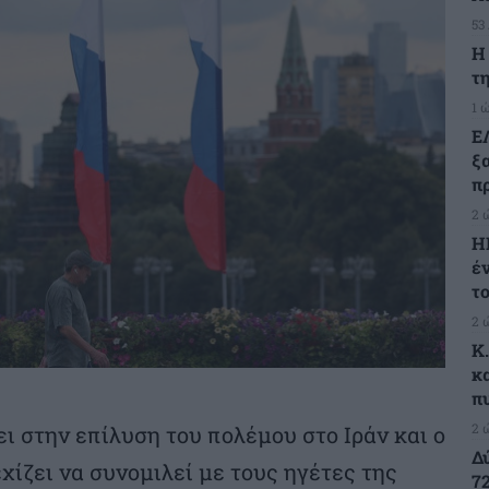
53
H
τη
1 
Ε
ξ
πρ
2 
Η
έ
τ
2 
K
κ
π
2 
ι στην επίλυση του πολέμου στο Ιράν και ο
Δ
χίζει να συνομιλεί με τους ηγέτες της
7