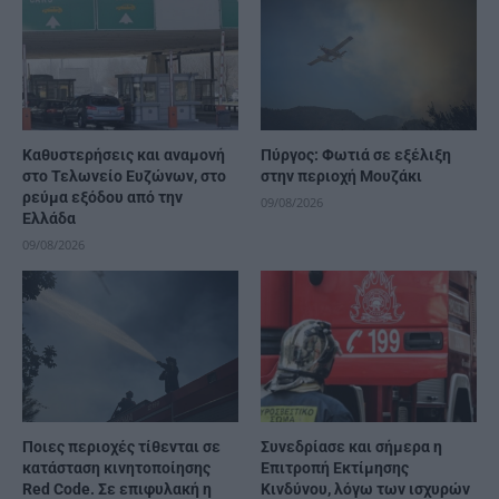
Καθυστερήσεις και αναμονή
Πύργος: Φωτιά σε εξέλιξη
στο Τελωνείο Ευζώνων, στο
στην περιοχή Μουζάκι
ρεύμα εξόδου από την
09/08/2026
Ελλάδα
09/08/2026
Ποιες περιοχές τίθενται σε
Συνεδρίασε και σήμερα η
κατάσταση κινητοποίησης
Επιτροπή Εκτίμησης
Red Code. Σε επιφυλακή η
Κινδύνου, λόγω των ισχυρών