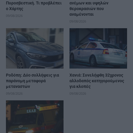
Πυροσβεστική. Τι προβλέπει
ανέμων και υψηλών
ο Χάρτης
θεροκρασιών που
αναμένονται
09/08/2026
09/08/2026
Ροδόπη: Δύο συλλήψεις για
Χανιά: Συνελήφθη 32χρονος
παράνομη μεταφορά
αλλοδαπός κατηγορούμενος
μεταναστών
για κλοπές
09/08/2026
09/08/2026