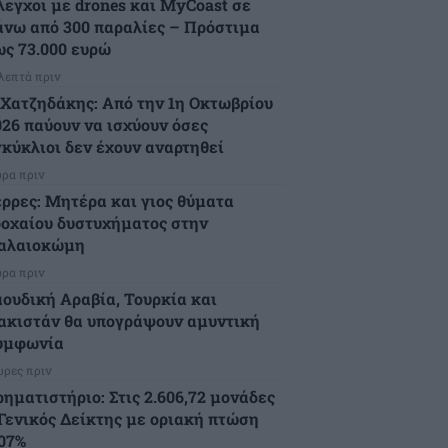
λεγχοι με drones και MyCoast σε
άνω από 300 παραλίες – Πρόστιμα
ως 73.000 ευρώ
 λεπτά πριν
.Χατζηδάκης: Από την 1η Οκτωβρίου
026 παύουν να ισχύουν όσες
γκύκλιοι δεν έχουν αναρτηθεί
ώρα πριν
έρρες: Μητέρα και γιος θύματα
ροχαίου δυστυχήματος στην
αλαιοκώμη
ώρα πριν
αουδική Αραβία, Τουρκία και
ακιστάν θα υπογράψουν αμυντική
υμφωνία
ώρες πριν
ρηματιστήριο: Στις 2.606,72 μονάδες
 Γενικός Δείκτης με οριακή πτώση
,07%