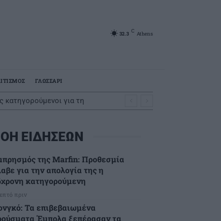
C
32.3
Athens
ΙΤΙΣΜΟΣ
ΓΛΩΣΣΑΡΙ
ς κατηγορούμενοι για τη
ΟΗ ΕΙΔΗΣΕΩΝ
μπρησμός της Marfin: Προθεσμία
λαβε για την απολογία της η
6χρονη κατηγορούμενη
λεπτό πριν
ονγκό: Τα επιβεβαιωμένα
ρούσματα Έμπολα ξεπέρασαν τα