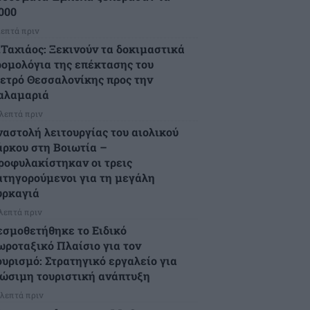
.000
λεπτά πριν
.Ταχιάος: Ξεκινούν τα δοκιμαστικά
ρομολόγια της επέκτασης του
ετρό Θεσσαλονίκης προς την
αλαμαριά
 λεπτά πριν
ναστολή λειτουργίας του αιολικού
άρκου στη Βοιωτία –
ροφυλακίστηκαν οι τρεις
ατηγορούμενοι για τη μεγάλη
υρκαγιά
 λεπτά πριν
εσμοθετήθηκε το Ειδικό
ωροταξικό Πλαίσιο για τον
ουρισμό: Στρατηγικό εργαλείο για
ιώσιμη τουριστική ανάπτυξη
 λεπτά πριν