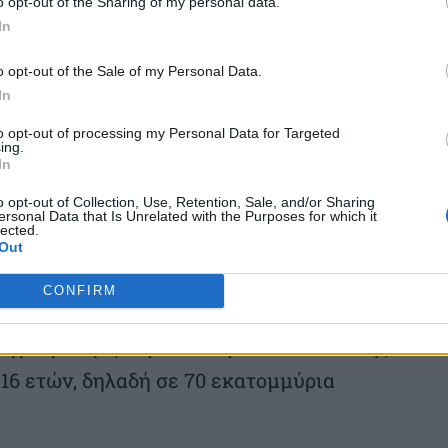
o opt-out of the Sharing of my personal data.
τής παρακολουθείται στενά σε όλο τον
In
ιδιώκουν να υιοθετήσουν παρόμοιους
o opt-out of the Sale of my Personal Data.
In
to opt-out of processing my Personal Data for Targeted
ρτιο τους λογαριασμούς των ανήλικων
ing.
In
τους, ενώ παράλληλα αρκετές ευρωπαϊκές
o opt-out of Collection, Use, Retention, Sale, and/or Sharing
περιορισμών, όπως η Γαλλία, όπου σήμερα
ersonal Data that Is Unrelated with the Purposes for which it
lected.
Out
γόρευση των μέσων κοινωνικής δικτύωσης
CONFIRM
οηγούμενη εβδομάδα τα μέσα κοινωνικής
16 ετών, δηλαδή σε 70 εκατομμύρια