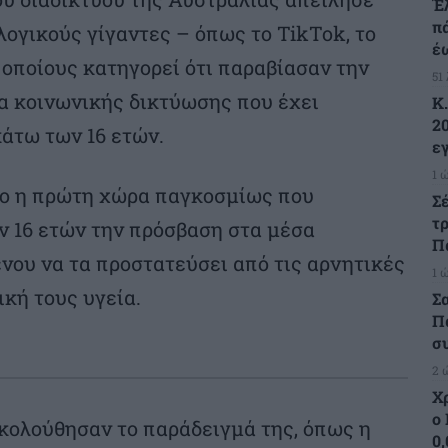
Έ
π
ογικούς γίγαντες – όπως το TikTok, το
έ
 οποίους κατηγορεί ότι παραβίασαν την
51
 κοινωνικής δικτύωσης που έχει
Κ
2
κάτω των 16 ετών.
ε
1 
ιο η πρώτη χώρα παγκοσμίως που
Σ
τ
ν 16 ετών την πρόσβαση στα μέσα
Π
νου να τα προστατεύσει από τις αρνητικές
1 
κή τους υγεία.
Σ
Π
σ
2 
Χ
ο
κολούθησαν το παράδειγμά της, όπως η
0