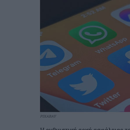
PIXABAY
Η ρυθμιστική αρχή ασφάλειας τ