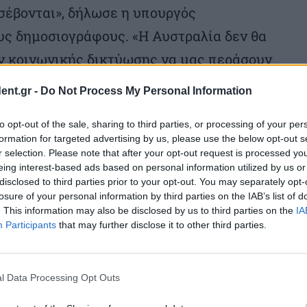
 σέβονται», δήλωσε η υπουργός
υς δημοσιογράφους. «Η Αυστραλία δεν θα
ν κοινωνικής δικτύωσης να μας περάσουν
ent.gr -
Do Not Process My Personal Information
 να δραστηριοποιούνται στην Αυστραλία,
to opt-out of the sale, sharing to third parties, or processing of your per
formation for targeted advertising by us, please use the below opt-out s
ανούς νόμους», τόνισε.
r selection. Please note that after your opt-out request is processed y
eing interest-based ads based on personal information utilized by us or
disclosed to third parties prior to your opt-out. You may separately opt-
φασίσουν για την επιβολή τυχόν
losure of your personal information by third parties on the IAB’s list of
Οι εταιρείες των μέσων κοινωνικής
. This information may also be disclosed by us to third parties on the
IA
Participants
that may further disclose it to other third parties.
απαγόρευση αυτή αντιμετωπίζουν πρόστιμα
ν κριθούν ένοχες για παραβίαση της
l Data Processing Opt Outs