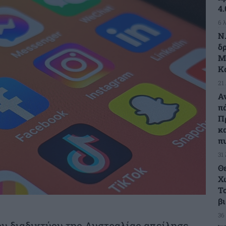
4
6 
Ν
δ
Μ
Κ
21
Α
π
Π
κ
π
31
Θ
Χ
Τ
β
36
ου διαδικτύου της Αυστραλίας απείλησε