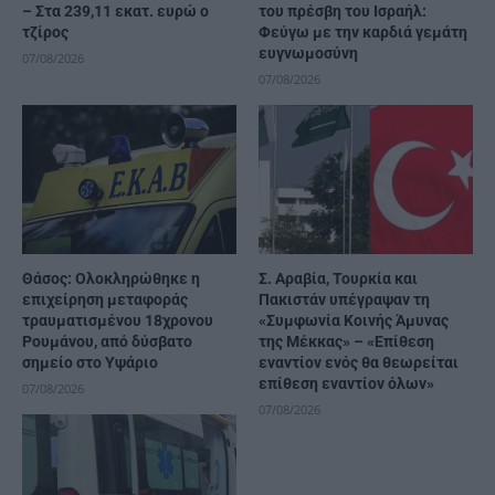
– Στα 239,11 εκατ. ευρώ ο
του πρέσβη του Ισραήλ:
τζίρος
Φεύγω με την καρδιά γεμάτη
ευγνωμοσύνη
07/08/2026
07/08/2026
Θάσος: Ολοκληρώθηκε η
Σ. Αραβία, Τουρκία και
επιχείρηση μεταφοράς
Πακιστάν υπέγραψαν τη
τραυματισμένου 18χρονου
«Συμφωνία Κοινής Άμυνας
Ρουμάνου, από δύσβατο
της Μέκκας» – «Επίθεση
σημείο στο Υψάριο
εναντίον ενός θα θεωρείται
επίθεση εναντίον όλων»
07/08/2026
07/08/2026