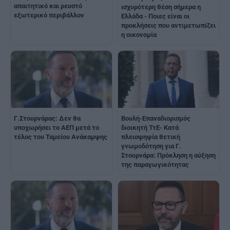
απαιτητικό και ρευστό
ισχυρότερη θέση σήμερα η
εξωτερικό περιβάλλον
Ελλάδα - Ποιες είναι οι
προκλήσεις που αντιμετωπίζει
η οικονομία
Γ.Στουρνάρας: Δεν θα
Βουλή-Επαναδιορισμός
υποχωρήσει το ΑΕΠ μετά το
διοικητή ΤτΕ- Κατά
τέλος του Ταμείου Ανάκαμψης
πλειοψηφία θετική
γνωμοδότηση για Γ.
Στουρνάρα: Πρόκληση η αύξηση
της παραγωγικότητας