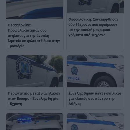
Θεσσαλονίκη: Συνελήφθησαν
δύο 16χρονοι που αφαίρεσαν
Θεσσαλονίκη:
με την απειλή μαχαιριού
Προφυλακίστηκαν δύο
χρήματα από 15χρονο
ανήλικοι για την ένοπλη
ληστεία σε ψιλικατζίδικο στην
Τριανδρία
Περιστατικό μεταξύ ανηλίκων
Συνελήφθησαν πέντε ανήλικοι
στον Εύοσμο - Συνελήφθη μία
για κλοπές στο κέντρο της
15χρονη
Αθήνας