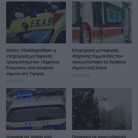
Θάσος: Ολοκληρώθηκε η
Επιχείρηση μεταφοράς
επιχείρηση μεταφοράς
49χρονης Γερμανίδας που
τραυματισμένου 18χρονου
τραυματίστηκε σε δύσβατο
Ρουμάνου, από δύσβατο
σημείο στη Συκιά
σημείο στο Υψάριο
07/08/2026
07/08/2026
Διαρρήκτες πήραν από
Πυρκαγιά σε αγροτοδασική