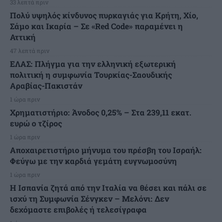
33 λεπτά πριν
Πολύ υψηλός κίνδυνος πυρκαγιάς για Κρήτη, Χίο,
Σάμο και Ικαρία – Σε «Red Code» παραμένει η
Αττική
47 λεπτά πριν
ΕΛΑΣ: Πλήγμα για την ελληνική εξωτερική
πολιτική η συμφωνία Τουρκίας-Σαουδικής
Αραβίας-Πακιστάν
1 ώρα πριν
Χρηματιστήριο: Άνοδος 0,25% – Στα 239,11 εκατ.
ευρώ ο τζίρος
1 ώρα πριν
Αποχαιρετιστήριο μήνυμα του πρέσβη του Ισραήλ:
Φεύγω με την καρδιά γεμάτη ευγνωμοσύνη
1 ώρα πριν
H Ισπανία ζητά από την Ιταλία να θέσει και πάλι σε
ισχύ τη Συμφωνία Σένγκεν – Μελόνι: Δεν
δεχόμαστε επιβολές ή τελεσίγραφα