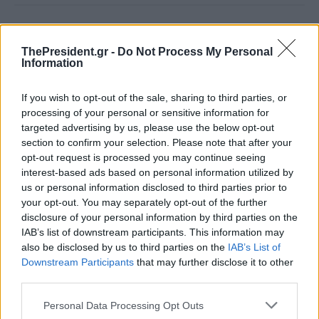
Διαβάστε επίσης
ThePresident.gr -
Do Not Process My Personal
Information
If you wish to opt-out of the sale, sharing to third parties, or
processing of your personal or sensitive information for
targeted advertising by us, please use the below opt-out
section to confirm your selection. Please note that after your
opt-out request is processed you may continue seeing
interest-based ads based on personal information utilized by
Σ.Φάμελλος: Στηρίζουμε την
Σ.Φάμελλος: Έχουμε μια
us or personal information disclosed to third parties prior to
πρωτοβουλία του Αλ.Τσίπρα -
διεφθαρμένη και επικίνδυνη
your opt-out. You may separately opt-out of the further
Δεν την βλέπουμε
κυβέρνηση - Ο ΣΥΡΙΖΑ
disclosure of your personal information by third parties on the
ανταγωνιστικά
πρωτοστατεί για μια
IAB’s list of downstream participants. This information may
προοδευτική διέξοδο
also be disclosed by us to third parties on the
IAB’s List of
Downstream Participants
that may further disclose it to other
third parties.
Personal Data Processing Opt Outs