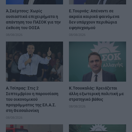
Ά.Σκέρτσος: Χωρίς
Ε.Τουρνάς: Απέναντι σε
ουσιαστικά επιχειρήματα η
ακραία καιρικά φαινόμενα
απάντηση του ΠΑΣΟΚ για την
δεν υπάρχουν περιθώρια
έκθεση του ΟΟΣΑ
εφησυχασμού
08/08/2026
08/08/2026
Α.Τσίπρας: Στις 2
Κ.Τσουκαλάς: Xρειάζεται
Σεπτεμβρίου η παρουσίαση
άλλη εξωτερική πολιτική με
του οικονομικού
στρατηγικό βάθος
προγράμματος της ΕΛ.Α.Σ.
08/08/2026
στη Θεσσαλονίκη
08/08/2026