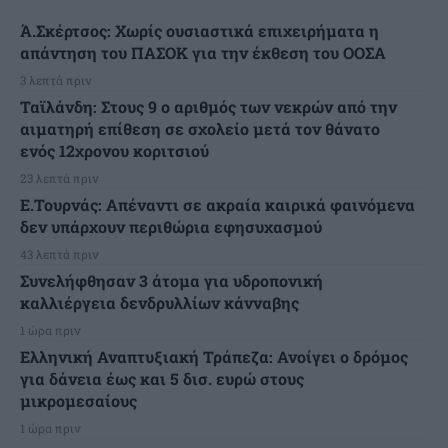
Ά.Σκέρτσος: Χωρίς ουσιαστικά επιχειρήματα η
απάντηση του ΠΑΣΟΚ για την έκθεση του ΟΟΣΑ
3 λεπτά πριν
Ταϊλάνδη: Στους 9 ο αριθμός των νεκρών από την
αιματηρή επίθεση σε σχολείο μετά τον θάνατο
ενός 12χρονου κοριτσιού
23 λεπτά πριν
Ε.Τουρνάς: Απέναντι σε ακραία καιρικά φαινόμενα
δεν υπάρχουν περιθώρια εφησυχασμού
43 λεπτά πριν
Συνελήφθησαν 3 άτομα για υδροπονική
καλλιέργεια δενδρυλλίων κάνναβης
1 ώρα πριν
Ελληνική Αναπτυξιακή Τράπεζα: Ανοίγει ο δρόμος
για δάνεια έως και 5 δισ. ευρώ στους
μικρομεσαίους
1 ώρα πριν