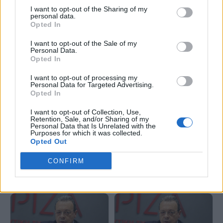
I want to opt-out of the Sharing of my
personal data.
Opted In
Σ.Φάμελλος: Επείγει να φύγει
Σ.Φάμελλος: Με λεφτά των
το συντομότερο δυνατό αυτή η
πολιτών χρηματοδοτείτε την
I want to opt-out of the Sale of my
Personal Data.
κυβέρνηση για να υπάρξει μια
αισχροκέρδεια
Opted In
προοδευτική διέξοδος
I want to opt-out of processing my
Personal Data for Targeted Advertising.
Opted In
I want to opt-out of Collection, Use,
Retention, Sale, and/or Sharing of my
Personal Data that Is Unrelated with the
Purposes for which it was collected.
Σ.Φάμμελλος: Τροπολογίες του
Opted Out
ΣΥΡΙΖΑ για μείωση του ειδικού
Σ.Φάμελλος: Η ανασύνθεση και
φόρου κατανάλωσης στα
ενότητα του προοδευτικού
CONFIRM
καύσιμα
κόσμου είναι και απαίτηση και
ανάγκη της κοινωνίας