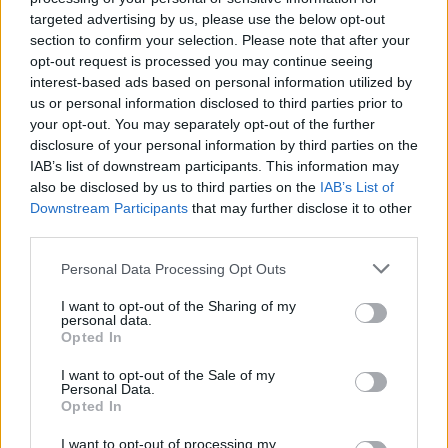
Σ.Παπασταύρου: Η Ελλάδα το
Σ.Παπασταύρου για Α.Τσίπρα:
targeted advertising by us, please use the below opt-out
πρώτο δεκαήμερο του Μαρτίου
Ξαναγυρνάμε στη ρητορική του
section to confirm your selection. Please note that after your
είχε την έκτη χαμηλότερη
«ΕΟΚ και ΝΑΤΟ το ίδιο
opt-out request is processed you may continue seeing
χονδρική τιμή ηλεκτρικής
συνδικάτο»
interest-based ads based on personal information utilized by
ενέργειας στην Ευρώπη
us or personal information disclosed to third parties prior to
your opt-out. You may separately opt-out of the further
disclosure of your personal information by third parties on the
IAB’s list of downstream participants. This information may
also be disclosed by us to third parties on the
IAB’s List of
Downstream Participants
that may further disclose it to other
third parties.
Personal Data Processing Opt Outs
I want to opt-out of the Sharing of my
personal data.
Opted In
I want to opt-out of the Sale of my
Personal Data.
Opted In
I want to opt-out of processing my