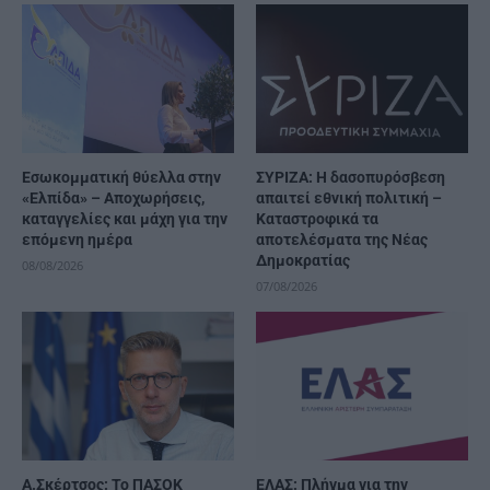
Εσωκομματική θύελλα στην
ΣΥΡΙΖΑ: Η δασοπυρόσβεση
«Ελπίδα» – Αποχωρήσεις,
απαιτεί εθνική πολιτική –
καταγγελίες και μάχη για την
Καταστροφικά τα
επόμενη ημέρα
αποτελέσματα της Νέας
Δημοκρατίας
08/08/2026
07/08/2026
Α.Σκέρτσος: Το ΠΑΣΟΚ
ΕΛΑΣ: Πλήγμα για την