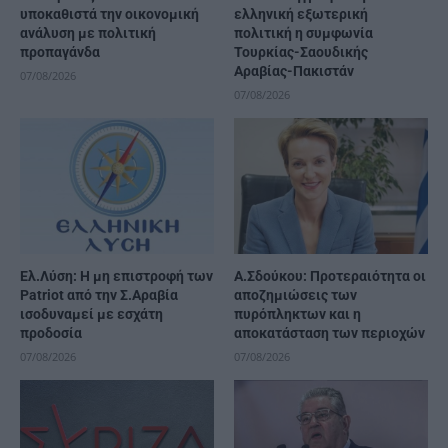
υποκαθιστά την οικονομική
ελληνική εξωτερική
ανάλυση με πολιτική
πολιτική η συμφωνία
προπαγάνδα
Τουρκίας-Σαουδικής
Αραβίας-Πακιστάν
07/08/2026
07/08/2026
Ελ.Λύση: Η μη επιστροφή των
Α.Σδούκου: Προτεραιότητα οι
Patriot από την Σ.Αραβία
αποζημιώσεις των
ισοδυναμεί με εσχάτη
πυρόπληκτων και η
προδοσία
αποκατάσταση των περιοχών
07/08/2026
07/08/2026