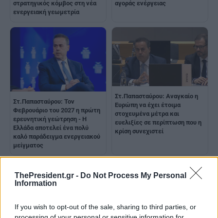
στρατηγικός κόμβος στη νέα
αγοράς ενέργειας
ενεργειακή γεωμετρία
Στ.Παπασταύρου: Αναγκαίο η
Στ.Παπασταύρου: Τον
Ευρώπη να έχει έτοιμα
Φεβρουάριο του 2027 η πρώτη
στοχευμένα μέτρα και
ερευνητική γεώτρηση - Η
ευελιξίες σε περίπτωση που η
Ελλάδα αποτελεί ένα πολύ
κρίση συνεχιστεί
καλό παράδειγμα ενεργειακού
μείγματος
ThePresident.gr -
Do Not Process My Personal
Information
If you wish to opt-out of the sale, sharing to third parties, or
processing of your personal or sensitive information for