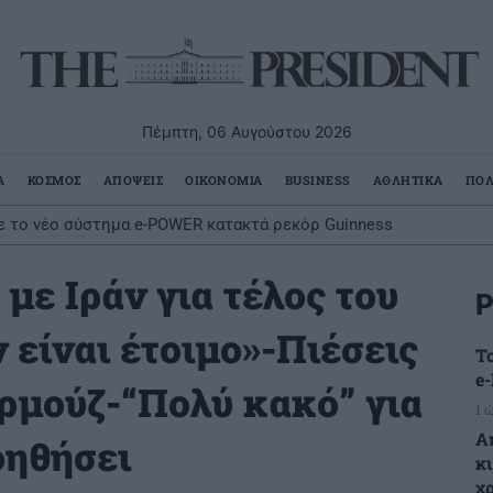
Πέμπτη, 06 Αυγούστου 2026
Α
ΚΟΣΜΟΣ
ΑΠΟΨΕΙΣ
ΟΙΚΟΝΟΜΙΑ
BUSINESS
ΑΘΛΗΤΙΚΑ
ΠΟΛ
άγοντες κινδύνου κερδίζουμε 13 επιπλέον χρόνια χωρίς άνοια
 με Ιράν για τέλος του
Ρ
 είναι έτοιμο»-Πιέσεις
Τ
e
Ορμούζ-“Πολύ κακό” για
1 
Α
οηθήσει
κ
χ