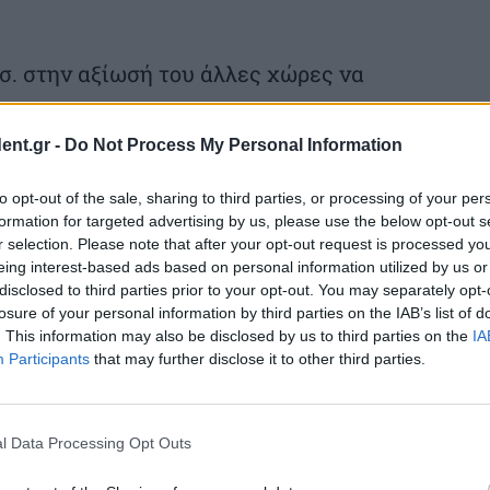
.σ. στην αξίωσή του άλλες χώρες να
ή αν η απάντηση είναι αρνητική, νομίζω ότι
ιες για το μέλλον του NATO», πρόσθεσε ο
ent.gr -
Do Not Process My Personal Information
to opt-out of the sale, sharing to third parties, or processing of your per
formation for targeted advertising by us, please use the below opt-out s
r selection. Please note that after your opt-out request is processed y
ρμούζ σε συμμάχους και Κίνα
eing interest-based ads based on personal information utilized by us or
disclosed to third parties prior to your opt-out. You may separately opt-
ντ Τραμπ πίεσε συμμάχους των ΗΠΑ και
losure of your personal information by third parties on the IAB’s list of
. This information may also be disclosed by us to third parties on the
IA
πιχείρηση για να καταστεί ασφαλής η
Participants
that may further disclose it to other third parties.
υδρογονανθράκων μέσω του στενού του
κονομίες αρχίζουν σήμερα να
l Data Processing Opt Outs
αίου από τα στρατηγικά τους αποθέματα