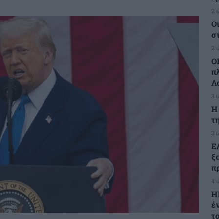
2 
Ο
σ
2 
Ο
π
Λ
3 
H
τη
3 
Ε
ξ
πρ
4 
Η
έ
τ