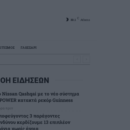
C
30.1
Athens
ΙΤΙΣΜΟΣ
ΓΛΩΣΣΑΡΙ
ΟΗ ΕΙΔΗΣΕΩΝ
ο Nissan Qashqai με το νέο σύστημα
-POWER κατακτά ρεκόρ Guinness
ώρα πριν
ποφεύγοντας 3 παράγοντες
ινδύνου κερδίζουμε 13 επιπλέον
ρόνια χωρίς άνοια