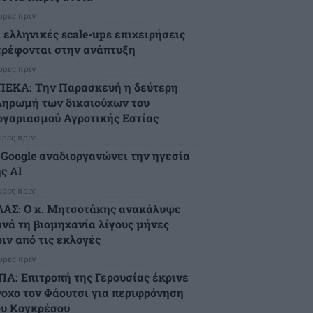
ώρες πριν
ι ελληνικές scale-ups επιχειρήσεις
τρέφονται στην ανάπτυξη
ώρες πριν
ΠΕΚΑ: Την Παρασκευή η δεύτερη
ληρωμή των δικαιούχων του
ογαριασμού Αγροτικής Εστίας
ώρες πριν
 Google αναδιοργανώνει την ηγεσία
ς AI
ώρες πριν
ΛΑΣ: Ο κ. Μητσοτάκης ανακάλυψε
ανά τη βιομηχανία λίγους μήνες
ιν από τις εκλογές
ώρες πριν
ΠΑ: Επιτροπή της Γερουσίας έκρινε
νοχο τον Φάουτσι για περιφρόνηση
ου Κογκρέσου