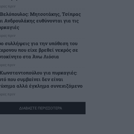
ώρες πριν
.Βελόπουλος: Μητσοτάκης, Τσίπρας
αι Ανδρουλάκης ευθύνονται για τις
υρκαγιές
ώρες πριν
ύο συλλήψεις για την υπόθεση του
2χρονου που είχε βρεθεί νεκρός σε
υτοκίνητο στα Άνω Λιόσια
ώρες πριν
.Κωνσταντοπούλου για πυρκαγιές:
υτό που συμβαίνει δεν είναι
τύχημα αλλά έγκλημα συνεχιζόμενο
ώρες πριν
ΔΙΑΒΑΣΤΕ ΠΕΡΙΣΣΟΤΕΡΑ