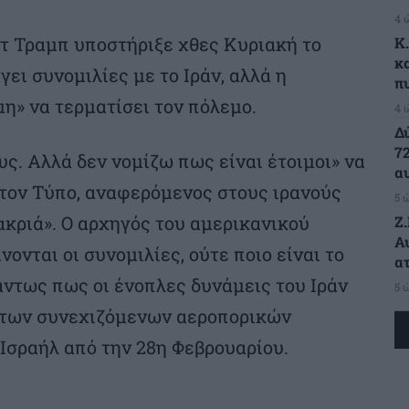
4 
τ Τραμπ υποστήριξε χθες Κυριακή το
K
κ
γει συνομιλίες με το Ιράν, αλλά η
π
μη» να τερματίσει τον πόλεμο.
4 
Δ
7
υς. Αλλά δεν νομίζω πως είναι έτοιμοι» να
α
τον Τύπο, αναφερόμενος στους ιρανούς
5 
μακριά». Ο αρχηγός του αμερικανικού
Ζ
Α
ονται οι συνομιλίες, ούτε ποιο είναι το
α
άντως πως οι ένοπλες δυνάμεις του Ιράν
5 
 των συνεχιζόμενων αεροπορικών
Ισραήλ από την 28η Φεβρουαρίου.