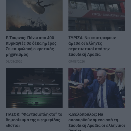
Ε.Τουρνάς: Πάνω από 400
ΣΥΡΙΖΑ: Να επιστρέψουν
πυρκαγιές σε δέκα ημέρες.
άμεσα οι Έλληνες
Σε επιφυλακή ο κρατικός
στρατιωτικοί από την
μηχανισμός
Σαουδική Αραβία
09/08/2026
09/08/2026
ΠΑΣΟΚ: “Φαντασιόπληκτο” το
Κ.Βελόπουλος: Να
δημοσίευμα της εφημερίδας
αποσυρθούν άμεσα από τη
«Εστία»
Σαουδική Αραβία οι ελληνικοί
Patriot