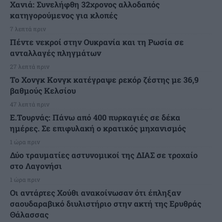
Χανιά: Συνελήφθη 32χρονος αλλοδαπός
κατηγορούμενος για κλοπές
7 λεπτά πριν
Πέντε νεκροί στην Ουκρανία και τη Ρωσία σε
ανταλλαγές πληγμάτων
27 λεπτά πριν
Το Χονγκ Κονγκ κατέγραψε ρεκόρ ζέστης με 36,9
βαθμούς Κελσίου
47 λεπτά πριν
Ε.Τουρνάς: Πάνω από 400 πυρκαγιές σε δέκα
ημέρες. Σε επιφυλακή ο κρατικός μηχανισμός
1 ώρα πριν
Δύο τραυματίες αστυνομικοί της ΔΙΑΣ σε τροχαίο
στο Λαγονήσι
1 ώρα πριν
Οι αντάρτες Χούθι ανακοίνωσαν ότι έπληξαν
σαουδαραβικό διυλιστήριο στην ακτή της Ερυθράς
Θάλασσας