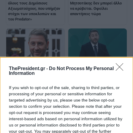
όλους τους Δημόσιους
Μητσοτάκης δεν μπορεί άλλο
Αξιωματούχους, που υπήρξαν
να κρύβεται. Οφείλει
στόχοι των υποκλοπών και
απαντήσεις τώρα
του Predator»
Ν.Ανδρουλάκης: Ο αγώνας μας
ThePresident.gr -
Do Not Process My Personal
δεν είναι προσωπικός, αλλά
Information
Βίντεο Ν.Ανδρουλάκη στα
αγώνας αρχών και αξιών
social media: «Στο Ευρωπαϊκό
Κοινοβούλιο. Έτσι, για την
If you wish to opt-out of the sale, sharing to third parties, or
αλήθεια. Και για την αλλαγή»
processing of your personal or sensitive information for
targeted advertising by us, please use the below opt-out
section to confirm your selection. Please note that after your
opt-out request is processed you may continue seeing
interest-based ads based on personal information utilized by
us or personal information disclosed to third parties prior to
your opt-out. You may separately opt-out of the further