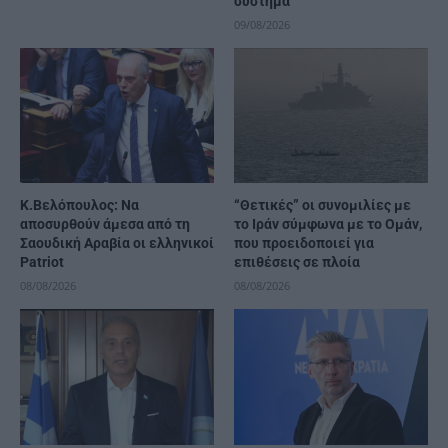
σύστημα
09/08/2026
Κ.Βελόπουλος: Να
“Θετικές” οι συνομιλίες με
αποσυρθούν άμεσα από τη
το Ιράν σύμφωνα με το Ομάν,
Σαουδική Αραβία οι ελληνικοί
που προειδοποιεί για
Patriot
επιθέσεις σε πλοία
08/08/2026
08/08/2026