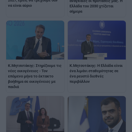
2027, εμείς θα τρέχουμε σαν
αναγκαίες οι προτάσεις μας. Η
να είναι αύριο
Ελλάδα του 2030 χτίζεται
σήμερα
Κ.Μητσοτάκης: Στηρίζουμε τις
Κ.Μητσοτάκης: Η Ελλάδα είναι
νέες οικογένειες - Τον
ένα λιμάνι σταθερότητας σε
επόμενο μήνα το έκτακτο
ένα ρευστό διεθνές
βοήθημα σε οικογένειες με
περιβάλλον
παιδιά