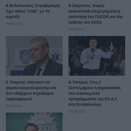
Κ.Βελόπουλος: Η κυβέρνηση
Ά.Σκέρτσος: Χωρίς
έχει κάνει “ντηλ” με τα
ουσιαστικά επιχειρήματα η
καρτέλ
απάντηση του ΠΑΣΟΚ για την
έκθεση του ΟΟΣΑ
08/08/2026
08/08/2026
Ε.Τουρνάς: Απέναντι σε
Α.Τσίπρας: Στις 2
ακραία καιρικά φαινόμενα
Σεπτεμβρίου η παρουσίαση
δεν υπάρχουν περιθώρια
του οικονομικού
εφησυχασμού
προγράμματος της ΕΛ.Α.Σ.
στη Θεσσαλονίκη
08/08/2026
08/08/2026