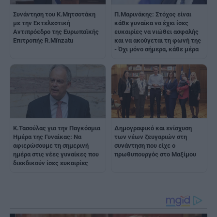
Π.Μαρινάκης: Στόχος είναι
Συνάντηση του Κ.Μητσοτάκη
κάθε γυναίκα να έχει ίσες
με την Εκτελεστική
ευκαιρίες να νιώθει ασφαλής
Αντιπρόεδρο της Ευρωπαϊκής
και να ακούγεται τη φωνή της
Επιτροπής R.Mînzatu
- Όχι μόνο σήμερα, κάθε μέρα
Κ.Τασούλας για την Παγκόσμια
Δημογραφικό και ενίσχυση
Ημέρα της Γυναίκας: Να
των νέων ζευγαριών στη
αφιερώσουμε τη σημερινή
συνάντηση που είχε ο
ημέρα στις νέες γυναίκες που
πρωθυπουργός στο Μαξίμου
διεκδικούν ίσες ευκαιρίες