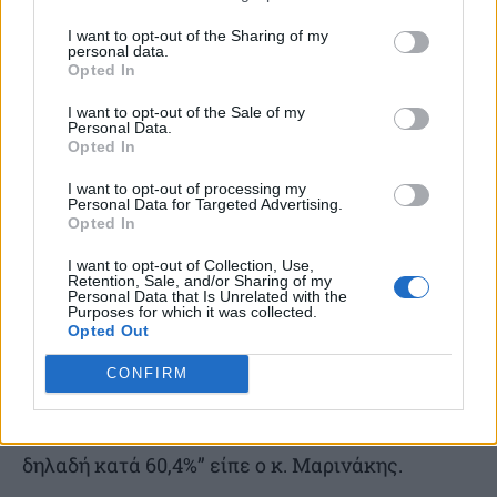
“Τα περισσότερα χρήματα, 154,8
I want to opt-out of the Sharing of my
personal data.
δισεκατομμύρια, αναλογούν σε αποταμιεύσεις
Opted In
νοικοκυριών, τα οποία είδαν τα υπόλοιπά τους
I want to opt-out of the Sale of my
Personal Data.
να αυξάνονται κατά σχεδόν 4,5 δισεκατομμύρια
Opted In
ευρώ μεταξύ Δεκεμβρίου του 2024 και
I want to opt-out of processing my
Δεκεμβρίου του 2025.
Personal Data for Targeted Advertising.
Opted In
Αξίζει να επισημανθεί πως στις αρχές του 2019
I want to opt-out of Collection, Use,
Retention, Sale, and/or Sharing of my
οι ιδιωτικές αποταμιεύσεις στα ελληνικά
Personal Data that Is Unrelated with the
Purposes for which it was collected.
ιδρύματα ανέρχονταν σε περίπου 132,9
Opted Out
δισεκατομμύρια ευρώ. Πρακτικά αυτό
CONFIRM
σημαίνει, ότι σε μία επταετία οι καταθέσεις
αυξήθηκαν κατά περίπου 80,3 δισεκατομμύρια,
δηλαδή κατά 60,4%” είπε ο κ. Μαρινάκης.