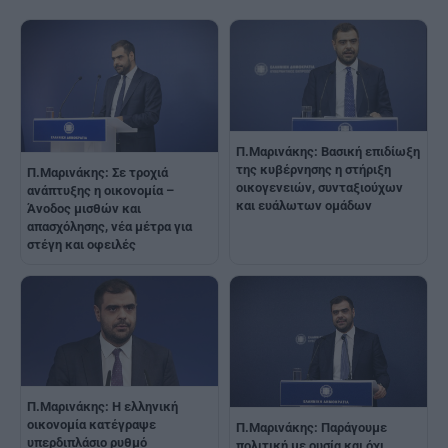
Π.Μαρινάκης: Βασική επιδίωξη
της κυβέρνησης η στήριξη
Π.Μαρινάκης: Σε τροχιά
οικογενειών, συνταξιούχων
ανάπτυξης η οικονομία –
και ευάλωτων ομάδων
Άνοδος μισθών και
απασχόλησης, νέα μέτρα για
στέγη και οφειλές
Π.Μαρινάκης: Η ελληνική
οικονομία κατέγραψε
Π.Μαρινάκης: Παράγουμε
υπερδιπλάσιο ρυθμό
πολιτική με ουσία και όχι