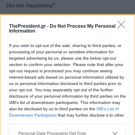
όλο και παραπάνω”.
Νέο υψηλό 15ετίας οι ιδιωτικές καταθέσεις
ThePresident.gr -
Do Not Process My Personal
Information
Ο κ. Μαρινάκης επισήμανε κατά την εισαγωγή
If you wish to opt-out of the sale, sharing to third parties, or
του ότι οι καταθέσεις των νοικοκυριών και των
processing of your personal or sensitive information for
επιχειρήσεων στις ελληνικές τράπεζες τον
targeted advertising by us, please use the below opt-out
section to confirm your selection. Please note that after your
Δεκέμβριο, έφτασαν σε νέο υψηλό 15ετίας
opt-out request is processed you may continue seeing
φτάνοντας τα 213,2 δισεκατομμύρια ευρώ,
interest-based ads based on personal information utilized by
σύμφωνα με τα νεότερα στοιχεία της Τράπεζας
us or personal information disclosed to third parties prior to
your opt-out. You may separately opt-out of the further
της Ελλάδος.
disclosure of your personal information by third parties on the
IAB’s list of downstream participants. This information may
also be disclosed by us to third parties on the
IAB’s List of
Σε αυτή την εξέλιξη -όπως είπε-συνέβαλε τόσο
Downstream Participants
that may further disclose it to other
η καλή πορεία της οικονομίας όσο και η
third parties.
καταβολή του δώρου για τα Χριστούγεννα.
Personal Data Processing Opt Outs