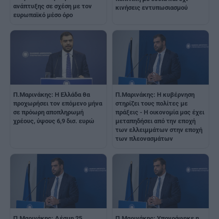
ανάπτυξης σε σχέση με τον
κινήσεις εντυπωσιασμού
ευρωπαϊκό μέσο όρο
Π.Μαρινάκης: Η Ελλάδα θα
Π.Μαρινάκης: Η κυβέρνηση
προχωρήσει τον επόμενο μήνα
στηρίζει τους πολίτες με
σε πρόωρη αποπληρωμή
πράξεις - Η οικονομία μας έχει
χρέους, ύψους 6,9 δισ. ευρώ
μεταπηδήσει από την εποχή
των ελλειμμάτων στην εποχή
των πλεονασμάτων
Π.Μαρινάκης: Δέσμη 25
Π.Μαρινάκης: Υπογράφηκε η