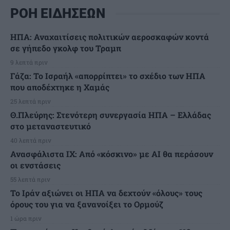
ΡΟΗ ΕΙΔΗΣΕΩΝ
ΗΠΑ: Αναχαιτίσεις πολιτικών αεροσκαφών κοντά
σε γήπεδο γκολφ του Τραμπ
9 λεπτά πριν
Γάζα: Το Ισραήλ «απορρίπτει» το σχέδιο των ΗΠΑ
που αποδέχτηκε η Χαμάς
25 λεπτά πριν
Θ.Πλεύρης: Στενότερη συνεργασία ΗΠΑ – Ελλάδας
στο μεταναστευτικό
40 λεπτά πριν
Ανασφάλιστα ΙΧ: Από «κόσκινο» με AI θα περάσουν
οι ενστάσεις
55 λεπτά πριν
Το Ιράν αξιώνει οι ΗΠΑ να δεχτούν «όλους» τους
όρους του για να ξανανοίξει το Ορμούζ
1 ώρα πριν