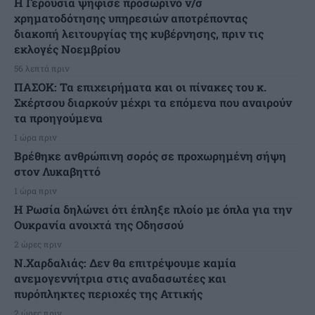
Η Γερουσία ψήφισε προσωρινό ν/σ
χρηματοδότησης υπηρεσιών αποτρέποντας
διακοπή λειτουργίας της κυβέρνησης, πριν τις
εκλογές Νοεμβρίου
56 λεπτά πριν
ΠΑΣΟΚ: Τα επιχειρήματα και οι πίνακες του κ.
Σκέρτσου διαρκούν μέχρι τα επόμενα που αναιρούν
τα προηγούμενα
1 ώρα πριν
Βρέθηκε ανθρώπινη σορός σε προχωρημένη σήψη
στον Λυκαβηττό
1 ώρα πριν
Η Ρωσία δηλώνει ότι έπληξε πλοίο με όπλα για την
Ουκρανία ανοιχτά της Οδησσού
2 ώρες πριν
Ν.Χαρδαλιάς: Δεν θα επιτρέψουμε καμία
ανεμογεννήτρια στις αναδασωτέες και
πυρόπληκτες περιοχές της Αττικής
2 ώρες πριν