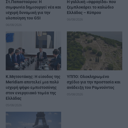
Στ.Παπασταύρου: Η
Η γαλλική «σφραγίδα» που
συμφωνία δημιουργεί νέα και
ξεμπλοκάρει το καλώδιο
ισχυρή δυναμική για την
Ελλάδας – Κύπρου
υλοποίηση του GSI
06/08/2026
06/08/2026
K.Μητσοτάκης: Η είσοδος της
ΥΠΠΟ: Ολοκληρωμένο
Meridiam αποτελεί μια πολύ
σχέδιο για την προστασία και
ισχυρή ψήφο εμπιστοσύνης
ανάδειξη του Ραμνούντος
στον ενεργειακό τομέα της
05/08/2026
Ελλάδας
05/08/2026