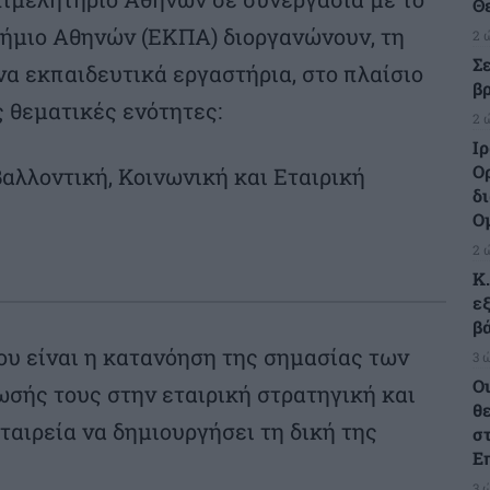
Θ
ήμιο Αθηνών (ΕΚΠΑ) διοργανώνουν, τη
2 
Σ
να εκπαιδευτικά εργαστήρια, στο πλαίσιο
β
ς θεματικές ενότητες:
2 
Ι
Ο
ιβαλλοντική, Κοινωνική και Εταιρική
δ
Ο
2 
Κ
ε
β
ου είναι η κατανόηση της σημασίας των
3 
Οι
σής τους στην εταιρική στρατηγική και
θ
αιρεία να δημιουργήσει τη δική της
σ
Ε
3 