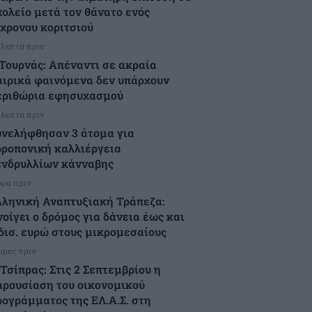
χολείο μετά τον θάνατο ενός
2χρονου κοριτσιού
 λεπτά πριν
.Τουρνάς: Απέναντι σε ακραία
αιρικά φαινόμενα δεν υπάρχουν
εριθώρια εφησυχασμού
 λεπτά πριν
υνελήφθησαν 3 άτομα για
δροπονική καλλιέργεια
ενδρυλλίων κάνναβης
ώρα πριν
λληνική Αναπτυξιακή Τράπεζα:
νοίγει ο δρόμος για δάνεια έως και
 δισ. ευρώ στους μικρομεσαίους
ώρες πριν
Τσίπρας: Στις 2 Σεπτεμβρίου η
αρουσίαση του οικονομικού
ρογράμματος της ΕΛ.Α.Σ. στη