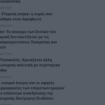
εσσαλονίκη
ώρες πριν
ε 57χρονη ανήκει η σορός που
ρέθηκε στον Λυκαβηττό
ώρες πριν
ράν: Το άνοιγμα των Στενών του
ρμούζ δεν σχετίζεται με τις
ιαπραγματεύσεις Τεχεράνης και
μάν
ώρες πριν
.Τσουκαλάς: Xρειάζεται άλλη
ξωτερική πολιτική με στρατηγικό
άθος
ώρες πριν
 ισχυροί άνεμοι και οι υψηλές
ερμοκρασίες των επόμενων ημερών
το επίκεντρο συνεδρίασης της
πιτροπής Εκτίμησης Κινδύνου
ώρες πριν