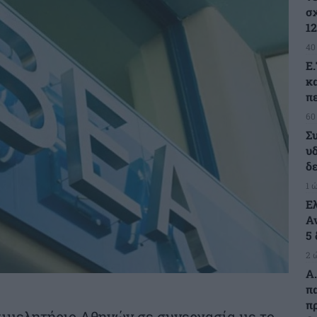
σ
1
40
Ε
κ
π
60
Σ
υ
δ
1 
Ε
Α
5
2 
Α.
π
π
πιμελητήριο Αθηνών σε συνεργασία με το