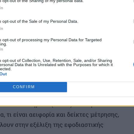
o opt-out of the Sharing of my personal data.
In
 τη διαμόρφωση πρότασης αξίας για την
φοράς τεχνολογίας.
o opt-out of the Sale of my Personal Data.
In
ακόπουλος, υπεύθυνος του γραφείου
to opt-out of processing my Personal Data for Targeted
ing.
τρου Καινοτομίας και
In
ης» του ΕΚΠΑ
o opt-out of Collection, Use, Retention, Sale, and/or Sharing
ersonal Data that Is Unrelated with the Purposes for which it
lected.
Out
ωσιμότητα στην εφοδιαστική αλυσίδα
CONFIRM
 γνωριμία με τις θεμελιώδεις αρχές της
ύπλοκα συστήματα (VUCA) που την
α, τι είναι αειφορία και δείκτες μέτρησης,
λουν στην εξέλιξη της εφοδιαστικής