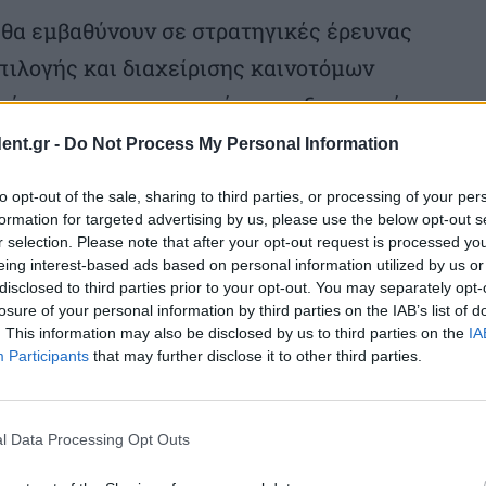
 θα εμβαθύνουν σε στρατηγικές έρευνας
επιλογής και διαχείρισης καινοτόμων
ποίησης των εσωτερικών και εξωτερικών
 ανοικτής και κλειστής καινοτομίας (open
ent.gr -
Do Not Process My Personal Information
to opt-out of the sale, sharing to third parties, or processing of your per
formation for targeted advertising by us, please use the below opt-out s
, επίκουρος καθηγητής ΕΚΠΑ
r selection. Please note that after your opt-out request is processed y
eing interest-based ads based on personal information utilized by us or
disclosed to third parties prior to your opt-out. You may separately opt-
είριση της διανοητικής ιδιοκτησίας.
losure of your personal information by third parties on the IAB’s list of
. This information may also be disclosed by us to third parties on the
IA
Participants
that may further disclose it to other third parties.
σικές έννοιες της διανοητικής ιδιοκτησίας
α την προστασία της, εξετάζονται
l Data Processing Opt Outs
ντών, εμπορικών μυστικών και
αι έμφαση στην προστασία των