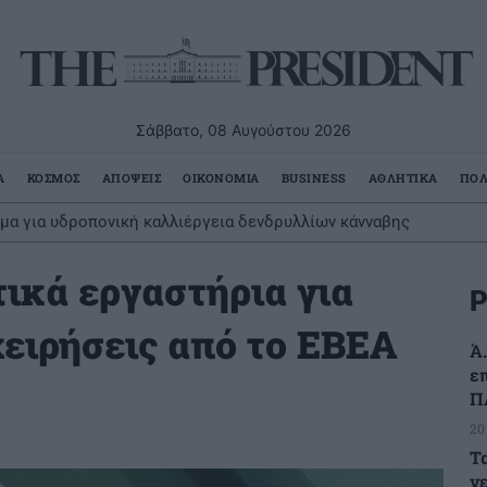
Σάββατο, 08 Αυγούστου 2026
Α
ΚΟΣΜΟΣ
ΑΠΟΨΕΙΣ
ΟΙΚΟΝΟΜΙΑ
BUSINESS
ΑΘΛΗΤΙΚΑ
ΠΟΛ
μα για υδροπονική καλλιέργεια δενδρυλλίων κάνναβης
ικά εργαστήρια για
Ρ
χειρήσεις από το ΕΒΕΑ
Ά
ε
Π
20
Τ
ν