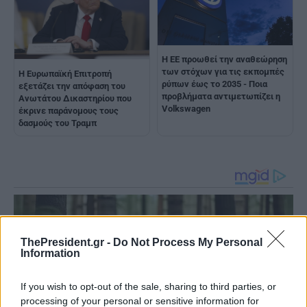
Η ΕΕ προωθεί την αναθεώρηση
των στόχων για τις εκπομπές
Η Ευρωπαϊκή Επιτροπή
ρύπων έως το 2035 - Ποια
εξετάζει την απόφαση του
προβλήματα αντιμετωπίζει η
Ανωτάτου Δικαστηρίου που
Volkswagen
έκρινε παράνομους τους
δασμούς του Τραμπ
ThePresident.gr -
Do Not Process My Personal
Information
If you wish to opt-out of the sale, sharing to third parties, or
processing of your personal or sensitive information for