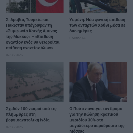
Σ. Αραβία, Τουρκία και
Υεμένη: Νέα φονική επίθεση
Πακιστάν υπέγραψαν τη
των ανταρτών Χούθι μέσα σε
«Συμφωνία Κοινής Άμυνας
δύο ημέρες
της Μέκκας» – «Επίθεση
07/08/2026
εναντίον ενός θα θεωρείται
επίθεση εναντίον όλων»
07/08/2026
Σχεδόν 100 νεκροί από τις
Ο Πούτιν ανοίγει τον δρόμο
πλημμύρες στη
για την πώληση κρατικού
βορειοανατολική Ινδία
μεριδίου 30% στο
μεγαλύτερο αεροδρόμιο της
07/08/2026
Μόσχας