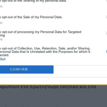
o opt-out of the Sharing of my personal data.
ρεσιών και των κινητών συσκευών.
In
o opt-out of the Sale of my Personal Data.
In
to opt-out of processing my Personal Data for Targeted
ing.
ή της μορφή παραμένει κυρίαρχο μέσο
In
ειλούμενη, όμως, από τα μέσα κοινωνικής
o opt-out of Collection, Use, Retention, Sale, and/or Sharing
ersonal Data that Is Unrelated with the Purposes for which it
ς (web/social streaming, συνεχούς ροής)
lected.
Out
λεοπτικό χάρτη και τις μεγάλες
), κάτι που σημαίνει ότι πλέον μιλάμε για
CONFIRM
ς ενημέρωσης και της ψυχαγωγίας να
ορφώνουν ένα πρωτόγνωρο σκηνικό και ένα