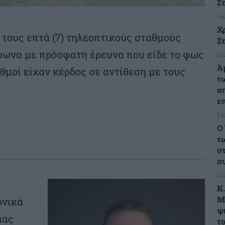
Σ
1 
Χ
ό τους επτά (7) τηλεοπτικούς σταθμούς
Στ
μφωνα με πρόσφατη έρευνα που είδε το φως
1 
Ά
θμοί είχαν κέρδος σε αντίθεση με τους
τ
α
ε
1 
Ο
τ
σ
σ
1 
K
M
ονικά
ψ
μας
τ