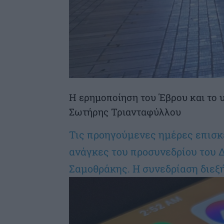
Η ερημοποίηση του Έβρου και το υ
Σωτήρης Τριανταφύλλου
Τις προηγούμενες ημέρες επισκε
ανάγκες του προσυνεδρίου του 
Σαμοθράκης. Η συνεδρίαση διεξή