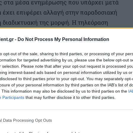
ος στα μέσα ενημέρωσης που υπάρχει μετά
ία έχει επιφέρει αλλαγή στην παραδοσιακή
η διαδικτυακή της μορφή. Η τηλεόραση
ς δυνατότητες κατανάλωσης του
ent.gr -
Do Not Process My Personal Information
 και σύγκλισης με τα άλλα μέσα
ς δυνατότητες συμμετοχής του κοινού.
to opt-out of the sale, sharing to third parties, or processing of your per
formation for targeted advertising by us, please use the below opt-out s
r selection. Please note that after your opt-out request is processed y
συνεχούς ροής ΟΤΤ (Over The Top) channels
eing interest-based ads based on personal information utilized by us or
disclosed to third parties prior to your opt-out. You may separately opt-
tflix κυριαρχούν. Το Youtube με τις
losure of your personal information by third parties on the IAB’s list of
αρέχει σε όλα τα επίπεδα εξελίσσεται σε
. This information may also be disclosed by us to third parties on the
IA
Participants
that may further disclose it to other third parties.
οσιακών τηλεοπτικών σταθμών
γκασμένοι να προσαρμοστούν στη νέα
ατικότητα χωρίς διαχωριστικές γραμμές,
l Data Processing Opt Outs
νό το οποίο καταναλώνει το τηλεοπτικό