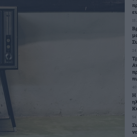
π
ε
15
Β
μ
Σ
24
Τ
Α
π
π
40
H
η
Κ
54
Σ
ν