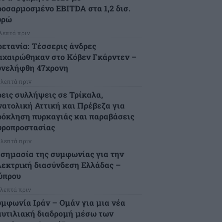
ροσαρμοσμένο EBITDA στα 1,2 δισ.
υρώ
 λεπτά πριν
ρετανία: Τέσσερις άνδρες
αχαιρώθηκαν στο Κόβεν Γκάρντεν –
υνελήφθη 47χρονη
 λεπτά πριν
ρεις συλλήψεις σε Τρίκαλα,
νατολική Αττική και Πρέβεζα για
ρόκληση πυρκαγιάς και παραβάσεις
υροπροστασίας
 λεπτά πριν
 σημασία της συμφωνίας για την
λεκτρική διασύνδεση Ελλάδας –
ύπρου
 λεπτά πριν
υμφωνία Ιράν – Ομάν για μια νέα
αυτιλιακή διαδρομή μέσω των