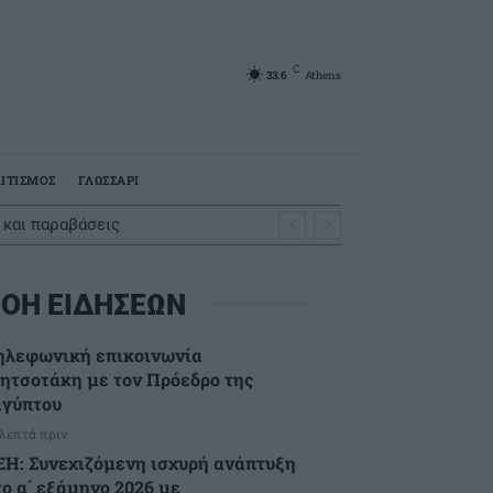
C
33.6
Athens
ΙΤΙΣΜΟΣ
ΓΛΩΣΣΑΡΙ
 και παραβάσεις
ΟΗ ΕΙΔΗΣΕΩΝ
ηλεφωνική επικοινωνία
ητσοτάκη με τον Πρόεδρο της
ιγύπτου
 λεπτά πριν
ΕΗ: Συνεχιζόμενη ισχυρή ανάπτυξη
το α΄ εξάμηνο 2026 με