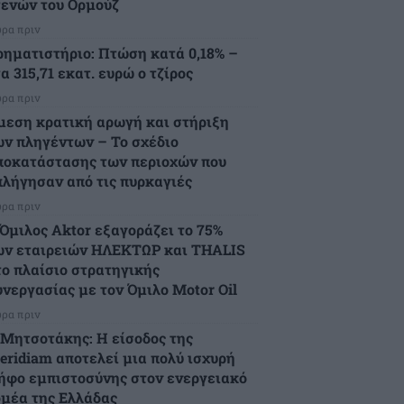
τενών του Ορμούζ
ώρα πριν
ρηματιστήριο: Πτώση κατά 0,18% –
α 315,71 εκατ. ευρώ ο τζίρος
ώρα πριν
μεση κρατική αρωγή και στήριξη
ων πληγέντων – Το σχέδιο
ποκατάστασης των περιοχών που
πλήγησαν από τις πυρκαγιές
ώρα πριν
 Όμιλος Aktor εξαγοράζει το 75%
ων εταιρειών ΗΛΕΚΤΩΡ και THALIS
το πλαίσιο στρατηγικής
υνεργασίας με τον Όμιλο Motor Oil
ώρα πριν
.Μητσοτάκης: Η είσοδος της
eridiam αποτελεί μια πολύ ισχυρή
ήφο εμπιστοσύνης στον ενεργειακό
ομέα της Ελλάδας