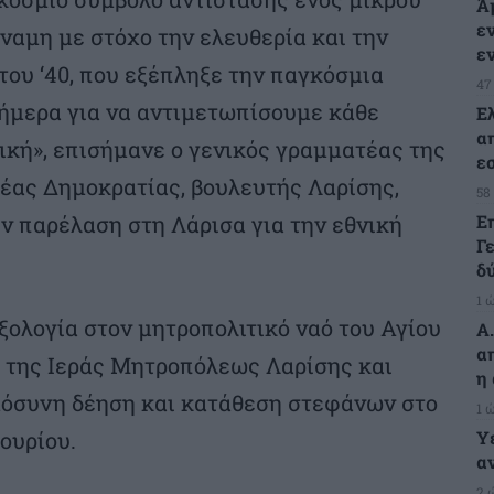
Ά
ε
ναμη με στόχο την ελευθερία και την
ε
του ‘40, που εξέπληξε την παγκόσμια
47
σήμερα για να αντιμετωπίσουμε κάθε
Ε
α
ική», επισήμανε ο γενικός γραμματέας της
ε
έας Δημοκρατίας, βουλευτής Λαρίσης,
58
Ε
ν παρέλαση στη Λάρισα για την εθνική
Γ
δ
1 
ολογία στον μητροπολιτικό ναό του Αγίου
Α
α
 της Ιεράς Μητροπόλεως Λαρίσης και
η
ημόσυνη δέηση και κατάθεση στεφάνων στο
1 
Υ
ουρίου.
α
2 