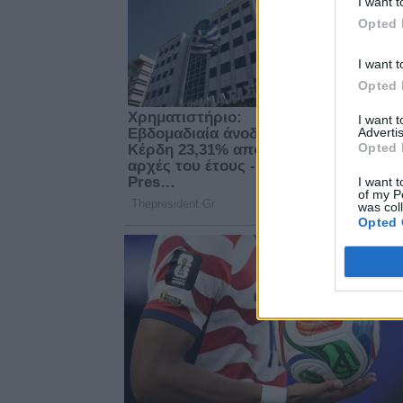
I want t
Opted 
I want t
Opted 
I want 
Advertis
Opted 
I want t
of my P
was col
Opted 