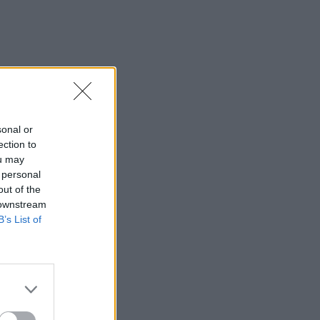
sonal or
ection to
ou may
 personal
out of the
 downstream
B’s List of