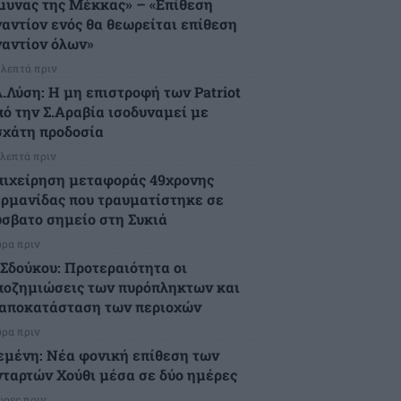
μυνας της Μέκκας» – «Επίθεση
ναντίον ενός θα θεωρείται επίθεση
ναντίον όλων»
 λεπτά πριν
λ.Λύση: Η μη επιστροφή των Patriot
πό την Σ.Αραβία ισοδυναμεί με
σχάτη προδοσία
 λεπτά πριν
πιχείρηση μεταφοράς 49χρονης
ερμανίδας που τραυματίστηκε σε
ύσβατο σημείο στη Συκιά
ώρα πριν
.Σδούκου: Προτεραιότητα οι
ποζημιώσεις των πυρόπληκτων και
 αποκατάσταση των περιοχών
ώρα πριν
εμένη: Νέα φονική επίθεση των
νταρτών Χούθι μέσα σε δύο ημέρες
ώρες πριν