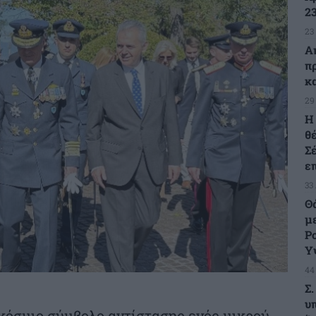
23
23
Α
π
κ
29
H
θ
Σ
ε
33
Θ
μ
Ρ
Υ
44
Σ
υ
αγκόσμιο σύμβολο αντίστασης ενός μικρού