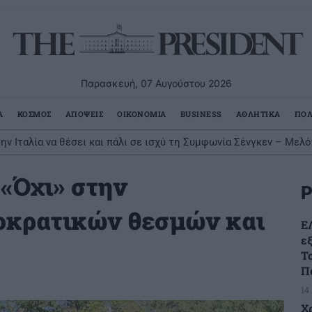
Παρασκευή, 07 Αυγούστου 2026
Α
ΚΟΣΜΟΣ
ΑΠΟΨΕΙΣ
ΟΙΚΟΝΟΜΙΑ
BUSINESS
ΑΘΛΗΤΙΚΑ
ΠΟΛ
την Ιταλία να θέσει και πάλι σε ισχύ τη Συμφωνία Σένγκεν – Μελ
ραφα
«Όχι» στην
Ρ
οκρατικών θεσμών και
Ε
ε
Τ
Π
14
Χ