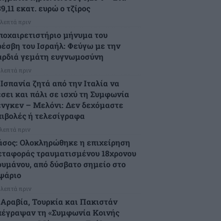
9,11 εκατ. ευρώ ο τζίρος
 λεπτά πριν
ποχαιρετιστήριο μήνυμα του
ρέσβη του Ισραήλ: Φεύγω με την
αρδιά γεμάτη ευγνωμοσύνη
 λεπτά πριν
 Ισπανία ζητά από την Ιταλία να
έσει και πάλι σε ισχύ τη Συμφωνία
ένγκεν – Μελόνι: Δεν δεχόμαστε
πιβολές ή τελεσίγραφα
 λεπτά πριν
άσος: Ολοκληρώθηκε η επιχείρηση
εταφοράς τραυματισμένου 18χρονου
ουμάνου, από δύσβατο σημείο στο
ψάριο
 λεπτά πριν
. Αραβία, Τουρκία και Πακιστάν
πέγραψαν τη «Συμφωνία Κοινής