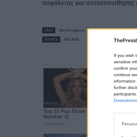
ασφάλειας και αυτοπεποίθησης σ
TAGS
28η Οκτωβρίου
Μάξιμος Χαρακόπουλος
SOURCE
ΑΠΕ-ΜΠΕ
ThePresid
If you wish 
sensitive in
confirm you
continue se
information 
further disc
participants
Downstream 
Persona