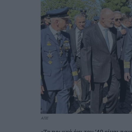
ΑΠΕ
«Το ηρωικό όχι του ‘40 είναι π