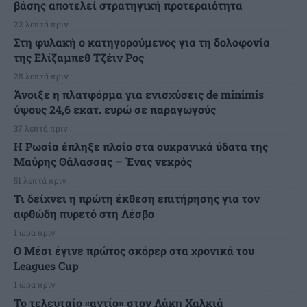
βάσης αποτελεί στρατηγική προτεραιότητα
22 λεπτά πριν
Στη φυλακή ο κατηγορούμενος για τη δολοφονία
της Ελίζαμπεθ Τζέιν Ρος
28 λεπτά πριν
Άνοιξε η πλατφόρμα για ενισχύσεις de minimis
ύψους 24,6 εκατ. ευρώ σε παραγωγούς
37 λεπτά πριν
Η Ρωσία έπληξε πλοίο στα ουκρανικά ύδατα της
Μαύρης Θάλασσας – Ένας νεκρός
51 λεπτά πριν
Τι δείχνει η πρώτη έκθεση επιτήρησης για τον
αφθώδη πυρετό στη Λέσβο
1 ώρα πριν
Ο Μέσι έγινε πρώτος σκόρερ στα χρονικά του
Leagues Cup
1 ώρα πριν
Το τελευταίο «αντίο» στον Λάκη Χαλκιά