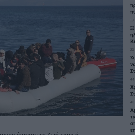
π
π
18
H
η
Κ
33
Σ
ν
Σ
44
Χ
Στ
48
Ά
τ
α
ε
υγες έχασαν τη ζωή τους ή