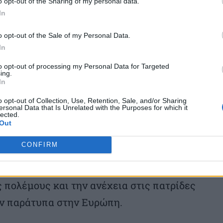
o opt-out of the Sharing of my personal data.
καν αγνοούμενοι κατά μήκος της
In
ύ της κεντρικής Μεσογείου, που θεωρείται
o opt-out of the Sale of my Personal Data.
σημείωσε η αντιπροσωπεία του ΔΟΜ στη
In
to opt-out of processing my Personal Data for Targeted
ing.
In
25 τουλάχιστον 17.402 μετανάστες
o opt-out of Collection, Use, Retention, Sale, and/or Sharing
 επιστράφηκαν στο έδαφος της Λιβύης,
ersonal Data that Is Unrelated with the Purposes for which it
lected.
 586 παιδιά, σύμφωνα με την ίδια πηγή.
Out
CONFIRM
κυριότερους κόμβους διέλευσης των
 κυρίως από την υποσαχάρια Αφρική, που
 πολέμους και την ανέχεια στις πατρίδες
υν παράτυπα στην Ευρώπη.