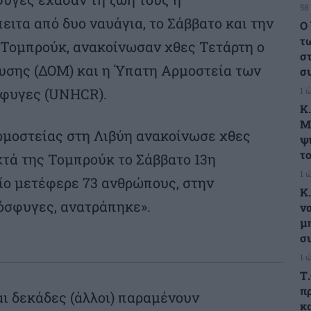
58
ειτα από δυο ναυάγια, το Σάββατο και την
Ο
τ
 Τομπρούκ, ανακοίνωσαν χθες Τετάρτη ο
σ
υσης (ΔΟΜ) και η Ύπατη Αρμοστεία των
σ
1 
φυγες (UNHCR).
K
M
μοστείας στη Λιβύη ανακοίνωσε χθες
ψ
τ
κτά της Τομπρούκ το Σάββατο 13η
1 
οίο μετέφερε 73 ανθρώπους, στην
Κ
όσφυγες, ανατράπηκε».
ν
μ
σ
1 
Τ
π
ι δεκάδες (άλλοι) παραμένουν
κ