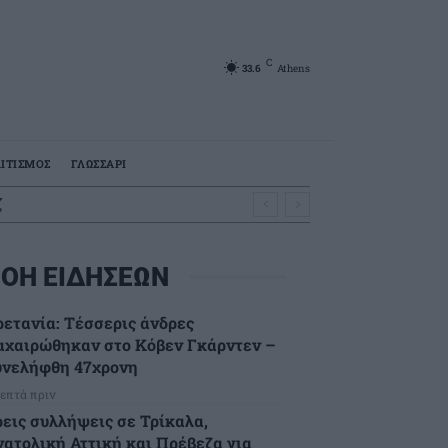
C
33.6
Athens
ΙΤΙΣΜΟΣ
ΓΛΩΣΣΑΡΙ
ζ
ΟΗ ΕΙΔΗΣΕΩΝ
ρετανία: Τέσσερις άνδρες
αχαιρώθηκαν στο Κόβεν Γκάρντεν –
υνελήφθη 47χρονη
λεπτά πριν
ρεις συλλήψεις σε Τρίκαλα,
νατολική Αττική και Πρέβεζα για