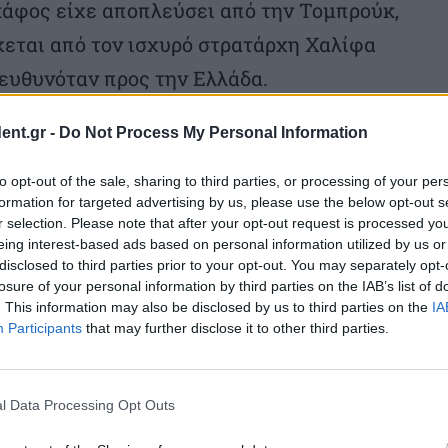
κάφος είχε αποπλεύσει από την Τομπρούκ,
χεται από τον ισχυρό στρατάρχη Χαλίφα
ευθυνόταν προς την Ελλάδα.
ent.gr -
Do Not Process My Personal Information
ιβύη δεν κάνει ουσιαστικά ποτέ
χειρήσεις έρευνας και διάσωσης στην
to opt-out of the sale, sharing to third parties, or processing of your per
formation for targeted advertising by us, please use the below opt-out s
r selection. Please note that after your opt-out request is processed y
eing interest-based ads based on personal information utilized by us or
ίθαλψη που έδωσε τη ζωή 24 ανθρώπων
disclosed to third parties prior to your opt-out. You may separately opt-
losure of your personal information by third parties on the IAB’s list of
 οργανισμό, μέρος του συστήματος του
. This information may also be disclosed by us to third parties on the
IA
Participants
that may further disclose it to other third parties.
ειαζόταν μεταφέρθηκαν «σε
l Data Processing Opt Outs
η Σεπτεμβρίου, 456 άνθρωποι έχασαν τη