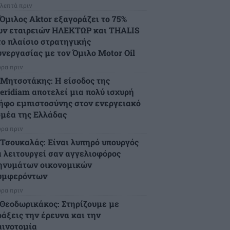
 λεπτά πριν
 Όμιλος Aktor εξαγοράζει το 75%
ων εταιρειών ΗΛΕΚΤΩΡ και THALIS
το πλαίσιο στρατηγικής
υνεργασίας με τον Όμιλο Motor Oil
ώρα πριν
.Μητσοτάκης: Η είσοδος της
eridiam αποτελεί μια πολύ ισχυρή
ήφο εμπιστοσύνης στον ενεργειακό
ομέα της Ελλάδας
ώρα πριν
.Τσουκαλάς: Είναι λυπηρό υπουργός
α λειτουργεί σαν αγγελιοφόρος
ηνυμάτων οικονομικών
υμφερόντων
ώρα πριν
.Θεοδωρικάκος: Στηρίζουμε με
ράξεις την έρευνα και την
αινοτομία