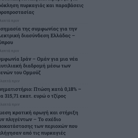
ρόκληση πυρκαγιάς και παραβάσεις
υροπροστασίας
 λεπτά πριν
 σημασία της συμφωνίας για την
λεκτρική διασύνδεση Ελλάδας –
ύπρου
 λεπτά πριν
υμφωνία Ιράν – Ομάν για μια νέα
αυτιλιακή διαδρομή μέσω των
τενών του Ορμούζ
 λεπτά πριν
ρηματιστήριο: Πτώση κατά 0,18% –
α 315,71 εκατ. ευρώ ο τζίρος
 λεπτά πριν
μεση κρατική αρωγή και στήριξη
ων πληγέντων – Το σχέδιο
ποκατάστασης των περιοχών που
πλήγησαν από τις πυρκαγιές