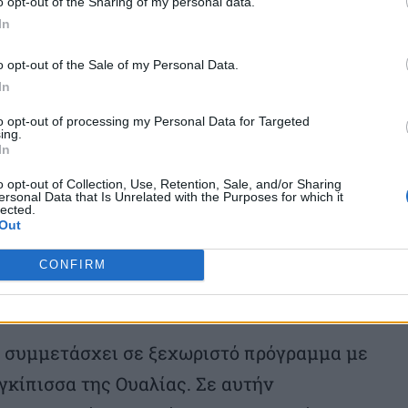
o opt-out of the Sharing of my personal data.
ης πυρηνικής ενέργειας, η οποία από τη
In
 ενεργειακή ασφάλεια και από την άλλη
o opt-out of the Sale of my Personal Data.
In
to opt-out of processing my Personal Data for Targeted
ing.
ι δύο ηγέτες θα δουν αρχεία του Ουίνστον
In
μετάσχουν σε επιχειρηματική εκδήλωση
o opt-out of Collection, Use, Retention, Sale, and/or Sharing
ersonal Data that Is Unrelated with the Purposes for which it
ριν παραχωρήσουν κοινή συνέντευξη
lected.
Out
CONFIRM
 συμμετάσχει σε ξεχωριστό πρόγραμμα με
γκίπισσα της Ουαλίας. Σε αυτήν