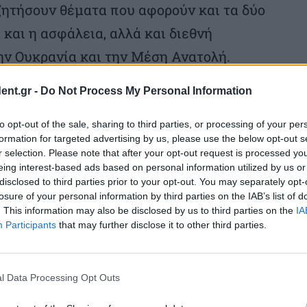
ζητήσουν θέματα που αφορούν και τα δύο
 και η ασφάλεια, αλλά και διεθνή
ην Ουκρανία και την Μέση Ανατολή.
ent.gr -
Do Not Process My Personal Information
ων, όπως αυτή της κατάρριψης των
της αδιάλλακτης στάσης της Ρωσίας, όπως
to opt-out of the sale, sharing to third parties, or processing of your per
formation for targeted advertising by us, please use the below opt-out s
 της δολοφονίας του Τσάρλι Κερκ στις
r selection. Please note that after your opt-out request is processed y
για την άνοδο της ακροδεξιάς διεθνώς,
eing interest-based ads based on personal information utilized by us or
disclosed to third parties prior to your opt-out. You may separately opt-
τικής κρίσης που μαστίζει την Γαλλία, η
losure of your personal information by third parties on the IAB’s list of
. This information may also be disclosed by us to third parties on the
IA
ατα σε όλη την ευρωζώνη, η επίσκεψη
Participants
that may further disclose it to other third parties.
ζεται εξαιρετικά σημαντική από πολλούς
l Data Processing Opt Outs
 ΗΠΑ θα υπογράψουν συμφωνία με στόχο