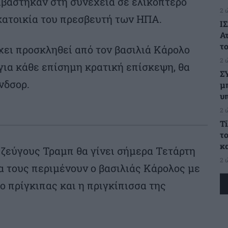
ιβάστηκαν στη συνέχεια σε ελικόπτερο
2 
κατοικία του πρεσβευτή των ΗΠΑ.
ΙΣ
Α
το
χει προσκληθεί από τον βασιλιά Κάρολο
2 
 για κάθε επίσημη κρατική επίσκεψη, θα
Σ
νδσορ.
μ
υ
2 
T
τ
κ
 ζεύγους Τραμπ θα γίνει σήμερα Τετάρτη
2 
θα τους περιμένουν ο βασιλιάς Κάρολος με
ο πρίγκιπας και η πριγκίπισσα της