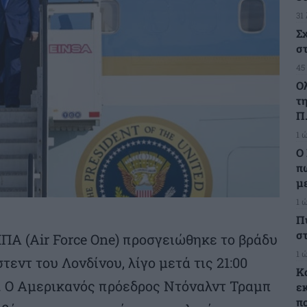
31
Σ
σ
45
Ο
τ
Π.
1 
Ο 
π
μ
1 
Π
σ
ΠΑ (Air Force One) προσγειώθηκε το βράδυ
1 
τεντ του Λονδίνου, λίγο μετά τις 21:00
Κ
). Ο Αμερικανός πρόεδρος Ντόναλντ Τραμπ
ε
π