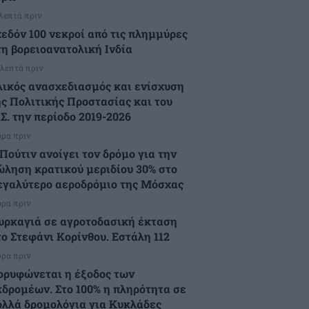
 λεπτά πριν
χεδόν 100 νεκροί από τις πλημμύρες
τη βορειοανατολική Ινδία
 λεπτά πριν
λικός ανασχεδιασμός και ενίσχυση
ης Πολιτικής Προστασίας και του
Σ. την περίοδο 2019-2026
ώρα πριν
Πούτιν ανοίγει τον δρόμο για την
ώληση κρατικού μεριδίου 30% στο
εγαλύτερο αεροδρόμιο της Μόσχας
ώρα πριν
υρκαγιά σε αγροτοδασική έκταση
το Στεφάνι Κορίνθου. Εστάλη 112
ώρα πριν
ορυφώνεται η έξοδος των
κδρομέων. Στο 100% η πληρότητα σε
ολλά δρομολόγια για Κυκλάδες