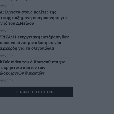
ώρες πριν
Α: Συνιστά στους πολίτες της
ττικής αυξημένη επαγρύπνηση για
ν ιό του Δ.Νείλου
ώρες πριν
ΥΡΙΖΑ: Η ενεργειακή μετάβαση δεν
πορεί να είναι μετάβαση σε νέα
περκέρδη για τα ολιγοπώλια
ώρες πριν
ikTok video του Δ.Κουτσούμπα για
ο εκρηκτικό κόστος των
αλοκαιρινών διακοπών
ώρες πριν
ΔΙΑΒΑΣΤΕ ΠΕΡΙΣΣΟΤΕΡΑ