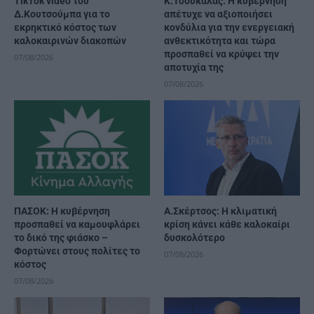
TikTok video του
Κ.Τσουκαλάς: Η κυβέρνηση
Δ.Κουτσούμπα για το
απέτυχε να αξιοποιήσει
εκρηκτικό κόστος των
κονδύλια για την ενεργειακή
καλοκαιρινών διακοπών
ανθεκτικότητα και τώρα
προσπαθεί να κρύψει την
07/08/2026
αποτυχία της
07/08/2026
ΠΑΣΟΚ: Η κυβέρνηση
A.Σκέρτσος: Η κλιματική
προσπαθεί να καμουφλάρει
κρίση κάνει κάθε καλοκαίρι
το δικό της φιάσκο –
δυσκολότερο
Φορτώνει στους πολίτες το
07/08/2026
κόστος
07/08/2026