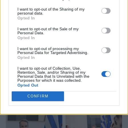
I want to opt-out of the Sharing of my
personal data.
Αναβαθμίζονται 238 σχολεία –
Σε Β' φάση «μπαίνει» το
Opted In
Έμφαση σε ασφάλεια,
πρόγραμμα «Μαριέττα
προσβασιμότητα και υποδομές
Γιαννάκου»: Ποιες εργασίες
I want to opt-out of the Sale of my
προβλέπεται να γίνουν στα
Personal Data.
σχολεία
Opted In
I want to opt-out of processing my
Personal Data for Targeted Advertising.
Opted In
I want to opt-out of Collection, Use,
Retention, Sale, and/or Sharing of my
Personal Data that Is Unrelated with the
Purposes for which it was collected.
Συνάντηση Μητσοτάκη με
Opted Out
μαθητή του Ειδικού Γυμνασίου-
Κ.Μητσοτάκης: Στόχος μας να
Λυκείου Αθηνών που
επισκευάσουμε όλα τα κτήρια
CONFIRM
εντάσσεται στο πρόγραμμα
του Γηροκομείου Αθηνών και
«Μαριέττα Γιαννάκου»
να φιλοξενούνται 500 άτομα