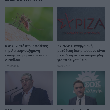
ΙΣΑ: Συνιστά στους πολίτες
ΣΥΡΙΖΑ: Η ενεργειακή
της Αττικής αυξημένη
μετάβαση δεν μπορεί να είναι
επαγρύπνηση για τον ιό του
μετάβαση σε νέα υπερκέρδη
Δ.Νείλου
για τα ολιγοπώλια
07/08/2026
07/08/2026