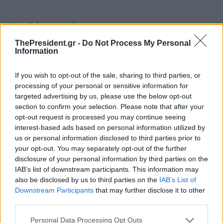
Διαβάστε επίσης
ThePresident.gr -
Do Not Process My Personal
Information
If you wish to opt-out of the sale, sharing to third parties, or
processing of your personal or sensitive information for
targeted advertising by us, please use the below opt-out
section to confirm your selection. Please note that after your
opt-out request is processed you may continue seeing
Κ.Μητσοτάκης: Πάνω από 160
Κ.Μητσοτάκης από Παίδων
interest-based ads based on personal information utilized by
εκατ. ευρώ για την
Πεντέλης: Υλοποιήσαμε τη
us or personal information disclosed to third parties prior to
αναβάθμιση του ΟΑΚΑ –
μεγαλύτερη κτιριακή
Στόχος ένας σύγχρονος χώρος
αναβάθμιση και παρέμβαση
your opt-out. You may separately opt-out of the further
αθλητισμού, πρασίνου και
στις υποδομές του ΕΣΥ από
disclosure of your personal information by third parties on the
αναψυχής
συστάσεώς του
IAB’s list of downstream participants. This information may
also be disclosed by us to third parties on the
IAB’s List of
Downstream Participants
that may further disclose it to other
third parties.
Personal Data Processing Opt Outs