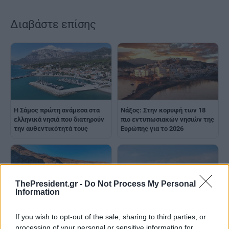
Διαβάστε επίσης
Η Σάμος πρώτη ανάμεσα στα
Νάξος: Στην κορυφή των 18
ελληνικά νησιά που διατηρούν
πιο εντυπωσιακών νησιών της
την αυθεντικότητά τους
Ευρώπης για το 2026
ThePresident.gr -
Do Not Process My Personal
Information
Η Άνδρος ανάμεσα στα
If you wish to opt-out of the sale, sharing to third parties, or
καλύτερα ευρωπαϊκά νησιά,
processing of your personal or sensitive information for