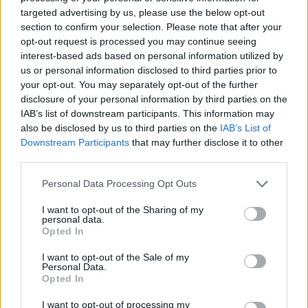
που προτείνονται στους
The Times: Η Ίος στα καλύτερα
targeted advertising by us, please use the below opt-out
Γάλλους ταξιδιώτες​​​​​​​​​​​​​​​
ελληνικά νησιά για το 2026
section to confirm your selection. Please note that after your
opt-out request is processed you may continue seeing
interest-based ads based on personal information utilized by
us or personal information disclosed to third parties prior to
your opt-out. You may separately opt-out of the further
disclosure of your personal information by third parties on the
IAB’s list of downstream participants. This information may
Οι Times «ανακαλύπτουν» την
also be disclosed by us to third parties on the
IAB’s List of
αυθεντικότητα της Άνδρου
Σκόπελος και Άνδρος
Downstream Participants
that may further disclose it to other
ξεχωρίζουν διεθνώς – Στη
third parties.
λίστα του Euronews για τους
καλύτερους προορισμούς του
Personal Data Processing Opt Outs
2026
I want to opt-out of the Sharing of my
personal data.
Opted In
I want to opt-out of the Sale of my
Personal Data.
Opted In
Με οδηγό το Πάσχα «ανοίγει» η
H Άνδρος ανάμεσα στους πιο
I want to opt-out of processing my