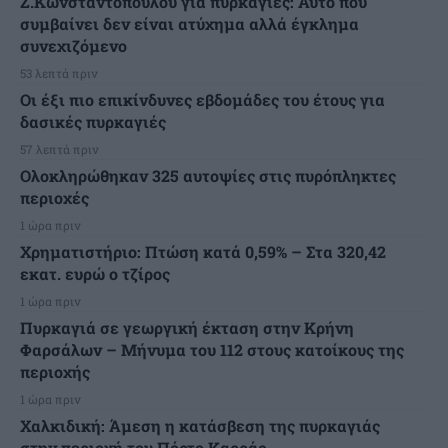
Ζ.Κωνσταντοπούλου για πυρκαγιές: Αυτό που
συμβαίνει δεν είναι ατύχημα αλλά έγκλημα
συνεχιζόμενο
53 λεπτά πριν
Οι έξι πιο επικίνδυνες εβδομάδες του έτους για
δασικές πυρκαγιές
57 λεπτά πριν
Ολοκληρώθηκαν 325 αυτοψίες στις πυρόπληκτες
περιοχές
1 ώρα πριν
Χρηματιστήριο: Πτώση κατά 0,59% – Στα 320,42
εκατ. ευρώ ο τζίρος
1 ώρα πριν
Πυρκαγιά σε γεωργική έκταση στην Κρήνη
Φαρσάλων – Μήνυμα του 112 στους κατοίκους της
περιοχής
1 ώρα πριν
Χαλκιδική: Άμεση η κατάσβεση της πυρκαγιάς
στην περιοχή του Πόρτο Καρράς