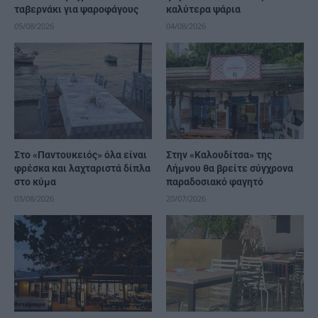
ταβερνάκι για ψαροφάγους
καλύτερα ψάρια
05/08/2026
04/08/2026
Στο «Παντουκειός» όλα είναι
Στην «Καλουδίτσα» της
φρέσκα και λαχταριστά δίπλα
Λήμνου θα βρείτε σύγχρονα
στο κύμα
παραδοσιακό φαγητό
03/08/2026
20/07/2026