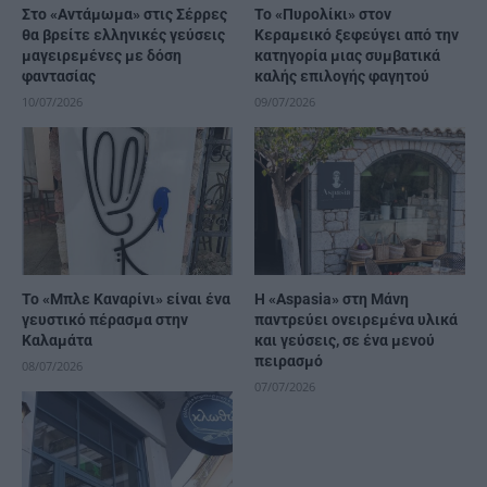
Στο «Αντάμωμα» στις Σέρρες
Το «Πυρολίκι» στον
θα βρείτε ελληνικές γεύσεις
Κεραμεικό ξεφεύγει από την
μαγειρεμένες με δόση
κατηγορία μιας συμβατικά
φαντασίας
καλής επιλογής φαγητού
10/07/2026
09/07/2026
Το «Μπλε Καναρίνι» είναι ένα
Η «Αspasia» στη Μάνη
γευστικό πέρασμα στην
παντρεύει ονειρεμένα υλικά
Καλαμάτα
και γεύσεις, σε ένα μενού
πειρασμό
08/07/2026
07/07/2026