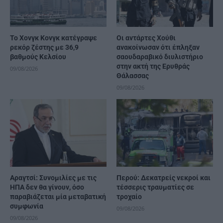
Το Χονγκ Κονγκ κατέγραψε
Οι αντάρτες Χούθι
ρεκόρ ζέστης με 36,9
ανακοίνωσαν ότι έπληξαν
βαθμούς Κελσίου
σαουδαραβικό διυλιστήριο
στην ακτή της Ερυθράς
09/08/2026
Θάλασσας
09/08/2026
Αραγτσί: Συνομιλίες με τις
Περού: Δεκατρείς νεκροί και
ΗΠΑ δεν θα γίνουν, όσο
τέσσερις τραυματίες σε
παραβιάζεται μία μεταβατική
τροχαίο
συμφωνία
09/08/2026
09/08/2026