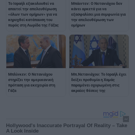
Το Ισραήλ εξακολουθεί να
Μπάιντεν: Ο Νετανιάχου δεν
απαιτεί την απελευθέρωση
κάνει αρκετά για να
«όλων των ομήρων» για να
εξασφαλίσει μια συμφωνία για
κηρυχθεί κατάπαυση του
την απελευθέρωση των
πυρός στη Λωρίδα της Γάζας
ομήρων
Μπλίνκεν: Ο Νετανιάχου
Μπ.Νετανιάχου: Το Ισραήλ έχει
στηρίζει την αμερικανική
δείξει προθυμία η Χαμάς
πρόταση για εκεχειρία στη
παραμένει οχυρωμένη στις
Γάζα
ακραίες θέσεις της