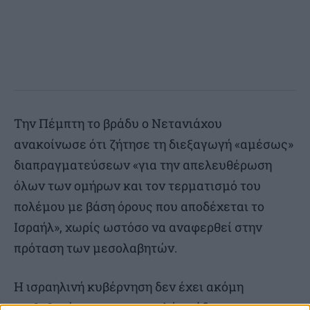
Την Πέμπτη το βράδυ ο Νετανιάχου
ανακοίνωσε ότι ζήτησε τη διεξαγωγή «αμέσως»
διαπραγματεύσεων «για την απελευθέρωση
όλων των ομήρων και τον τερματισμό του
πολέμου με βάση όρους που αποδέχεται το
Ισραήλ», χωρίς ωστόσο να αναφερθεί στην
πρόταση των μεσολαβητών.
Η ισραηλινή κυβέρνηση δεν έχει ακόμη
επιβεβαιώσει την αποστολή ομάδας