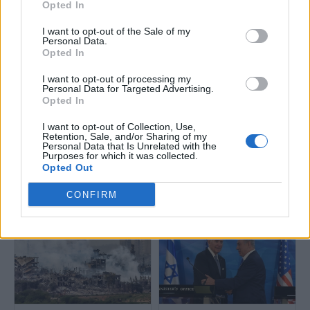
Opted In
Ο Νετανιάχου τονίζει στο
Γάζα: Στις 12:00 αναμένεται η
κοινοβούλιο πως ο πόλεμος με
υπογραφή της συμφωνίας για
τους αντιπάλους του Ισραήλ
κατάπαυση του πυρός
I want to opt-out of the Sale of my
Personal Data.
στην περιοχή δεν τέλειωσε
Opted In
I want to opt-out of processing my
Personal Data for Targeted Advertising.
Opted In
I want to opt-out of Collection, Use,
Retention, Sale, and/or Sharing of my
Personal Data that Is Unrelated with the
Purposes for which it was collected.
Ο Νετανιάχου προειδοποίησε
Ισραήλ: Συγγενείς ομήρων
Opted Out
τη Χαμάς να μην βλάψει τους
συγκεντρώθηκαν έξω από
ομήρους που κρατά
κατοικίες υπουργών - Ζητούν
κατάπαυση του πυρός και
CONFIRM
συμφωνία με την Χαμάς