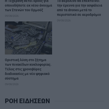
Η Τεχεράνη θέτει όρους για
Το Βερολίνο θα επεκτείνει
οποιοδήποτε εκ νέου άνοιγμα
την έρευνα για την ασφάλεια
των Στενών του Ορμούζ
από τα drones μετά το
περιστατικό σε αεροδρόμιο
09/08/2026
09/08/2026
Οριστική λύση στο ζήτημα
των πινακίδων κυκλοφορίας.
Τέλος στις χρονοβόρες
διαδικασίες με νέο ψηφιακό
σύστημα
09/08/2026
ΡΟΗ ΕΙΔΗΣΕΩΝ