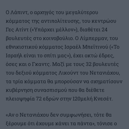
Ο Λάπιντ, ο αρχηγός του μεγαλύτερου
κόμματος της αντιπολίτευσης, του κεντρώου
Γες Ατίντ («Υπάρχει μέλλον»), διαθέτει 24
βουλευτές στο κοινοβούλιο. Ο Λίμπερμαν, του
εθνικιστικού κόμματος Ισραέλ Μπεϊτινού («Το
Ισραήλ είναι το σπίτι μας»), έχει οκτώ έδρες,
όσες και ο Γκαντς. Μαζί με τους 32 βουλευτές
του δεξιού κόμματος Λικούντ του Νετανιάχου,
τα τρία κόμματα θα μπορούσαν να σχηματίσουν
κυβέρνηση συνασπισμού που θα διέθετε
πλειοψηφία 72 εδρών στην 120μελή Κνεσέτ.
«Αν ο Νετανιάχου δεν συμφωνήσει, τότε θα
ξέρουμε ότι έχουμε κάνει τα πάντα», τόνισε ο