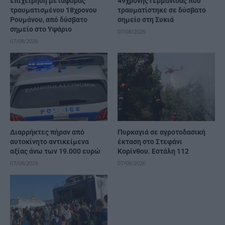
επιχείρηση μεταφοράς
49χρονης Γερμανίδας που
τραυματισμένου 18χρονου
τραυματίστηκε σε δύσβατο
Ρουμάνου, από δύσβατο
σημείο στη Συκιά
σημείο στο Υψάριο
07/08/2026
07/08/2026
Διαρρήκτες πήραν από
Πυρκαγιά σε αγροτοδασική
αυτοκίνητο αντικείμενα
έκταση στο Στεφάνι
αξίας άνω των 19.000 ευρώ
Κορίνθου. Εστάλη 112
07/08/2026
07/08/2026