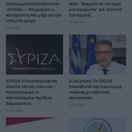
Εσωκομματική θύελλα στην
ΗΠΑ: “Αναμένεται σύντομα
«Ελπίδα» – Αποχωρήσεις,
μια συμφωνία” για τα Στενά
καταγγελίες και μάχη για την
του Ορμούζ
επόμενη ημέρα
08/08/2026
08/08/2026
ΣΥΡΙΖΑ: Η δασοπυρόσβεση
Α.Σκέρτσος: Το ΠΑΣΟΚ
απαιτεί εθνική πολιτική –
υποκαθιστά την οικονομική
Καταστροφικά τα
ανάλυση με πολιτική
αποτελέσματα της Νέας
προπαγάνδα
Δημοκρατίας
07/08/2026
07/08/2026