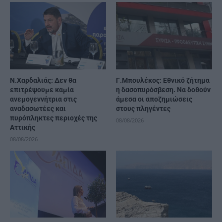
Ν.Χαρδαλιάς: Δεν θα
Γ.Μπουλέκος: Εθνικό ζήτημα
επιτρέψουμε καμία
η δασοπυρόσβεση. Να δοθούν
ανεμογεννήτρια στις
άμεσα οι αποζημιώσεις
αναδασωτέες και
στους πληγέντες
πυρόπληκτες περιοχές της
08/08/2026
Αττικής
08/08/2026