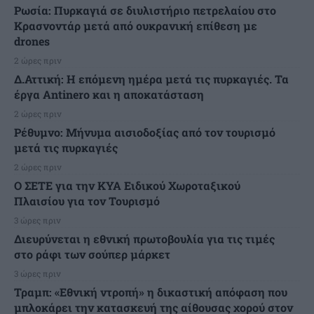
Ρωσία: Πυρκαγιά σε διυλιστήριο πετρελαίου στο
Κρασνοντάρ μετά από ουκρανική επίθεση με
drones
2 ώρες πριν
Δ.Αττική: Η επόμενη ημέρα μετά τις πυρκαγιές. Τα
έργα Antinero και η αποκατάσταση
2 ώρες πριν
Ρέθυμνο: Μήνυμα αισιοδοξίας από τον τουρισμό
μετά τις πυρκαγιές
2 ώρες πριν
Ο ΣΕΤΕ για την ΚΥΑ Ειδικού Χωροταξικού
Πλαισίου για τον Τουρισμό
3 ώρες πριν
Διευρύνεται η εθνική πρωτοβουλία για τις τιμές
στο ράφι των σούπερ μάρκετ
3 ώρες πριν
Τραμπ: «Εθνική ντροπή» η δικαστική απόφαση που
μπλοκάρει την κατασκευή της αίθουσας χορού στον