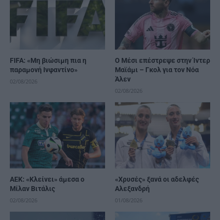
FIFA: «Μη βιώσιμη πια η
Ο Μέσι επέστρεψε στην Ίντερ
παραμονή Ινφαντίνο»
Μαϊάμι – Γκολ για τον Νόα
Άλεν
02/08/2026
02/08/2026
ΑΕΚ: «Κλείνει» άμεσα ο
«Χρυσές» ξανά οι αδελφές
Μίλαν Βιτάλις
Αλεξανδρή
02/08/2026
01/08/2026