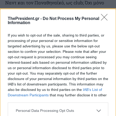
Ναντ και τον Παναθηναϊκό, ως club; Όχι μόνο
όσον αφορά τους παίκτες ή την ποιότητα του
ρόστερ.
ThePresident.gr -
Do Not Process My Personal
Information
«Ναι είναι βεβαίως διαφορετικά club. Μπορώ
If you wish to opt-out of the sale, sharing to third parties, or
να δω πως ο Παναθηναϊκός είναι ένας μεγάλος
processing of your personal or sensitive information for
targeted advertising by us, please use the below opt-out
σύλλογος ως οργανισμός, μας διαθέτει όλες τις
section to confirm your selection. Please note that after your
ανέσεις για να παίξουμε ποδόσφαιρο και αυτό
opt-out request is processed you may continue seeing
interest-based ads based on personal information utilized by
είναι πολύ σημαντικό για έναν παίκτη. Αλλά
us or personal information disclosed to third parties prior to
επίσης και η Ναντ είναι μια ομάδα με μεγάλη
your opt-out. You may separately opt-out of the further
βάση οπαδών, με πολλούς ανθρώπους να
disclosure of your personal information by third parties on the
IAB’s list of downstream participants. This information may
δουλεύουν για τον σύλλογο. Είμαι χαρούμενος
also be disclosed by us to third parties on the
IAB’s List of
που συνεχίζω το… μονοπάτι μου, το ταξίδι μου
Downstream Participants
that may further disclose it to other
third parties.
αν θέλετε, σ’ αυτόν τον μεγάλο σύλλογο».
Personal Data Processing Opt Outs