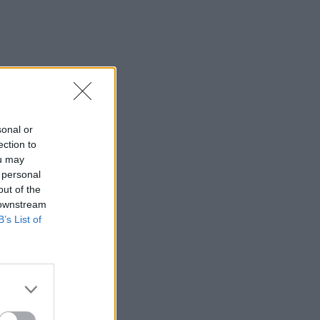
sonal or
ection to
ou may
 personal
out of the
 downstream
B’s List of