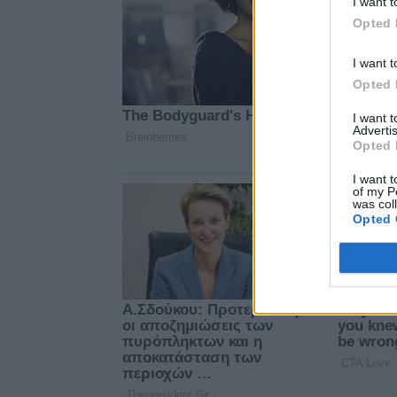
I want t
Opted 
I want t
Opted 
I want 
Advertis
Opted 
I want t
of my P
was col
Opted 