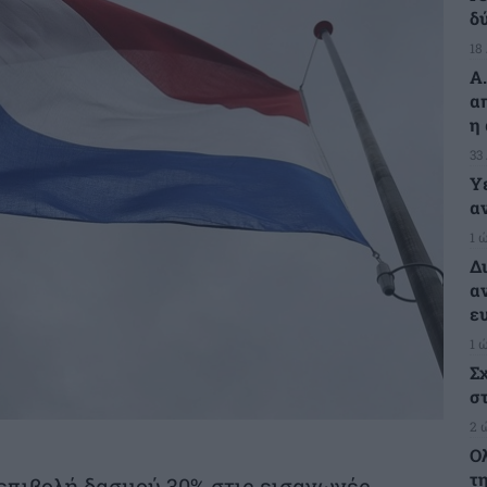
δ
18
Α
α
η
33
Υ
α
1 
Δ
α
ε
1 
Σ
σ
2 
Ο
τ
επιβολή δασμού 30% στις εισαγωγές