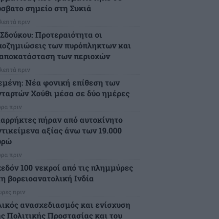
ύσβατο σημείο στη Συκιά
 λεπτά πριν
.Σδούκου: Προτεραιότητα οι
ποζημιώσεις των πυρόπληκτων και
 αποκατάσταση των περιοχών
 λεπτά πριν
εμένη: Νέα φονική επίθεση των
νταρτών Χούθι μέσα σε δύο ημέρες
ώρα πριν
ιαρρήκτες πήραν από αυτοκίνητο
ντικείμενα αξίας άνω των 19.000
υρώ
ώρα πριν
χεδόν 100 νεκροί από τις πλημμύρες
τη βορειοανατολική Ινδία
ώρες πριν
λικός ανασχεδιασμός και ενίσχυση
ης Πολιτικής Προστασίας και του