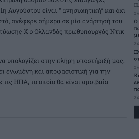
Π.
η Αυγούστου είναι “ ανησυχητική” και όχι
2 
στά, ανέφερε σήμερα σε μία ανάρτησή του
Ο 
π
κτύωσης Χ ο Ολλανδός πρωθυπουργός Ντικ
μ
2 
Π
σ
α υπολογίζει στην πλήρη υποστήριξή μας.
2 
ει ενωμένη και αποφασιστική για την
Κ
τις ΗΠΑ, το οποίο θα είναι αμοιβαία
ε
π
2 