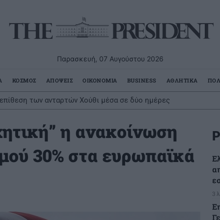
Παρασκευή, 07 Αυγούστου 2026
Α
ΚΟΣΜΟΣ
ΑΠΟΨΕΙΣ
ΟΙΚΟΝΟΜΙΑ
BUSINESS
ΑΘΛΗΤΙΚΑ
ΠΟΛ
ό αυτοκίνητο αντικείμενα αξίας άνω των 19.000 ευρώ
χητική” η ανακοίνωση
Ρ
μού 30% στα ευρωπαϊκά
Ε
α
ε
3 
Ε
Γ