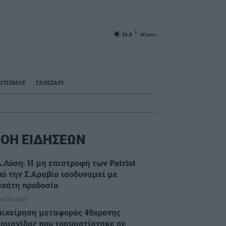
C
34.8
Athens
ΙΤΙΣΜΟΣ
ΓΛΩΣΣΑΡΙ
ΟΗ ΕΙΔΗΣΕΩΝ
λ.Λύση: Η μη επιστροφή των Patriot
πό την Σ.Αραβία ισοδυναμεί με
σχάτη προδοσία
λεπτά πριν
πιχείρηση μεταφοράς 49χρονης
ερμανίδας που τραυματίστηκε σε