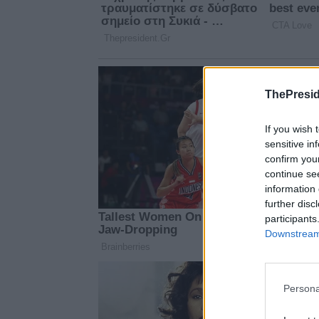
ThePresid
If you wish 
sensitive in
confirm you
continue se
information 
further disc
participants
Downstream 
Persona